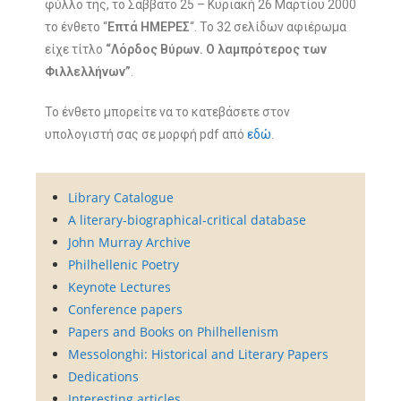
φύλλο της, το Σάββατο 25 – Κυριακή 26 Μαρτίου 2000
το ένθετο “
Επτά ΗΜΕΡΕΣ
“. Το 32 σελίδων αφιέρωμα
είχε τίτλο
“Λόρδος Βύρων. Ο λαμπρότερος των
Φιλλελλήνων”
.
Το ένθετο μπορείτε να το κατεβάσετε στον
υπολογιστή σας σε μορφή pdf από
εδώ
.
Library Catalogue
A literary-biographical-critical database
John Murray Archive
Philhellenic Poetry
Keynote Lectures
Conference papers
Papers and Books on Philhellenism
Messolonghi: Historical and Literary Papers
Dedications
Interesting articles