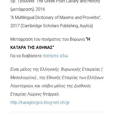
Sp. Tzouvelis΄ The Greek Poet Cavafy and History
(μετάφραση), 2016
“A Multilingual Dictionary of Maxims and Proverbs”,
2017 (Cambridge Scholars Publishing, Αγγλία)
Mετάφραση του ποιήματος του Βύρωνα
“Η
ΚΑΤΑΡΑ ΤΗΣ ΑΘΗΝΑΣ”
Για να διαβάσετε
πατήστε εδώ
Είναι μέλος της Ελληνικής Βυρωνικής Εταιρείας (
Μεσολογγίου) , της Εθνικής Εταιρίας των Ελλήνων
Λογοτεχνών, και ισόβιο μέλος της Διεθνούς
Εταιρίας Λώρενς Ντάρρελ.
http://karagiorgos.blog-net.ch/gr