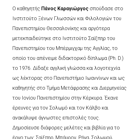
O καθηγητής
Πάνος Καραγιώργος
σπούδασε στο
Ινστιτούτο Ξένων Γλωσσών και Φιλολογιών του
Πανεπιστημίου Θεσσαλονίκης και αργότερα
μετεκπαιδεύτηκε στο Ινστιτούτο Σαίξπηρ του
Πανεπιστημίου του Μπέρμιγχαμ της Αγγλίας, το
οποίο του απένειμε διδακτορικό δίπλωμα (Ph. D.)
το 1976. Δίδαξε αγγλική γλώσσα και λογοτεχνία
ως λέκτορας στο Πανεπιστήμιο Ιωαννίνων και ως
καθηγητής στο Τμήμα Μετάφρασης και Διερμηνείας
του Ιονίου Πανεπιστημίου στην Κέρκυρα. Έκανε
έρευνες για τον Σολωμό και τον Κάλβο και
ανακάλυψε άγνωστες επιστολές τους.
Δημοσίευσε διάφορες μελέτες και βιβλία για το
έργο των: Σαίξπηρ, Μπάυρον, Ρήγα, Σολωμού,