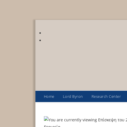
Home
Lord Byron
Research Center