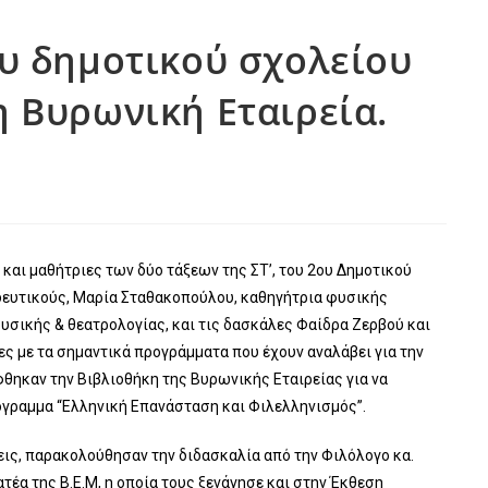
υ δημοτικού σχολείου
 Βυρωνική Εταιρεία.
και μαθήτριες των δύο τάξεων της ΣΤ’, του 2ου Δημοτικού
ιδευτικούς, Μαρία Σταθακοπούλου, καθηγήτρια φυσικής
υσικής & θεατρολογίας, και τις δασκάλες Φαίδρα Ζερβού και
ς με τα σημαντικά προγράμματα που έχουν αναλάβει για την
φθ
ηκαν την Βιβλιοθήκη της Βυρωνικής Εταιρείας για να
γραμμα “Ελληνική Επανάσταση και Φιλελληνισμός”.
ις, παρακολούθησαν την διδασκαλία από την Φιλόλογο κα.
τέα της Β.Ε.Μ, η οποία τους ξενάγησε και στην Έκθεση