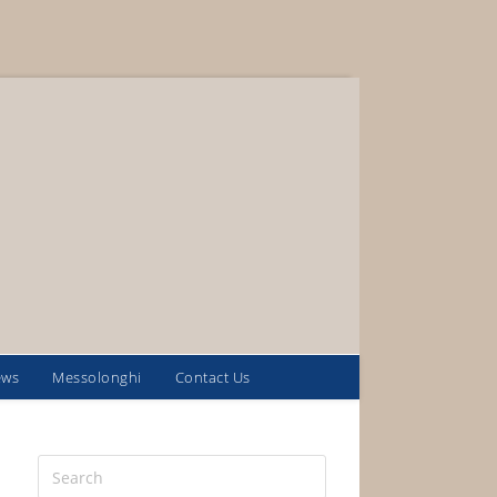
ews
Messolonghi
Contact Us