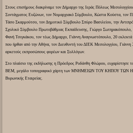
Στους επισήμους διακρίναμε τον Δήμαρχο της Ιεράς Πόλεως Μεσολογγίου
Συντάγματος Ευζώνων, τον Νομαρχιακό Σύμβουλο, Κώστα Κούστα, τον Π
Τάσο Σκαρμούτσο, τον Δημοτικό Σύμβουλο Σπύρο Βασιλείου, την Αντιπρ
Σχολικό Σύμβουλο Πρωτοβάθμιας Εκπαίδευσης, Γιώργο Σωτηρακόπουλο, 
Φανή Τσιγκάκου, τον τέως Δήμαρχο, Γιάννη Αναγνωστόπουλο, 20 εκλεκτά
που ήρθαν από την Αθήνα, τον Διευθυντή του ΔΙΕΚ Μεσολογγίου, Γιάννη 
αρκετούς εκπροσώπους φορέων και Συλλόγων.
Στο πλαίσιο της εκδήλωσης η Πρόεδρος Ροδάνθη Φλώρου, ευχαρίστησε 
ΒΕΜ, μεγάλο τοπογραφικό χάρτη των ΜΝΗΜΕΙΩΝ ΤΟΥ ΚΗΠΟΥ ΤΩΝ ΗΡΩΩΝ
Βυρωνικής Εταιρείας.