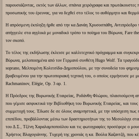
παρουσιάζοντας, εκτός των άλλων, σπάνια χειρόγραφα και πρωτάκουστες π
προσωπικής του έρευνας, για να δεχθεί στο τέλος το αυθόρμητο και θερμ
Η απρόσμενη έκπληξη ήρθε από την κα Δανάη Χρυσοσπάθη, Αντιπρόεδρο 
απήγγειλε στα αγγλικά με μοναδικό τρόπο το ποίημα του Βύρωνα, Fare the 
τον σκοπό.
Το τέλος της εκδήλωσης έκλεισε με καλλιτεχνικό πρόγραμμα και συγκεκρ
Βύρωνα, μελοποιημένα από τον Γερμανό συνθέτη Hugo Wolf. Τα τραγούδ
soprano, Μελπομένη Κολιτσίδα-Δημοπούλου, με την συνοδεία του φημισ
βραβευμένου για την πρωτοποριακή τεχνική του, ο οποίος ερμήνευσε με μ
Rachmaninov, Elégie, Op. 3 αρ. 1.
Η Πρόεδρος της Βυρωνικής Εταιρείας, Ροδάνθη Φλώρου, πλαισιούμενη από
που γέμισε ασφυκτικά την Βιβλιοθήκη του Βυρωνικής Εταιρείας, και τους
συμμετοχή τους. Έδωσε δε σε όλους αναμνηστικά, με την υπόσχεση πως η
επιπέδου, προβάλλοντας μέσω των δραστηριοτήτων της το Μεσολόγγι στα
του Δ.Σ., Τζένη Χαραλαμποπούλου και τις φωτογραφίες προσέφερε ο μου
Χρήστος Βλαχογιάννης. Τυχερή της χρονιάς η κα. Βούλα Καζαντζή, που κέ