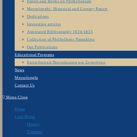
Papers and Books on Philhellenism
Messolonghi: Historical and Literary Papers
Dedications
Interesting articles
Annotated Bibliography 1824-1833
Collection of Philhellenic Pamphlets
Our Publications
Educational Programs
Εκπαιδευτικά Προγράμματα και Ξεναγήσεις
News
Messolonghi
Contact Us
Menu
Close
Home
Lord Byron
History
Timeline