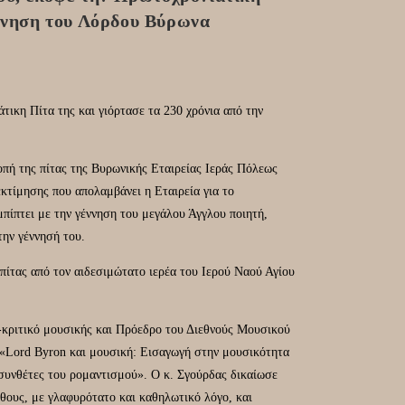
έννηση του Λόρδου Βύρωνα
ικη Πίτα της και γιόρτασε τα 230 χρόνια από την
πή της πίτας της Βυρωνικής Εταιρείας Ιεράς Πόλεως
εκτίμησης που απολαμβάνει η Εταιρεία για το
πίπτει με την γέννηση του μεγάλου Άγγλου ποιητή,
την γέννησή του.
πίτας από τον αιδεσιμώτατο ιερέα του Ιερού Ναού Αγίου
-κριτικό μουσικής και Πρόεδρο του Διεθνούς Μουσικού
«Lord Byron και μουσική: Εισαγωγή στην μουσικότητα
 συνθέτες του ρομαντισμού». Ο κ. Σγούρδας δικαίωσε
θους, με γλαφυρότατο και καθηλωτικό λόγο, και