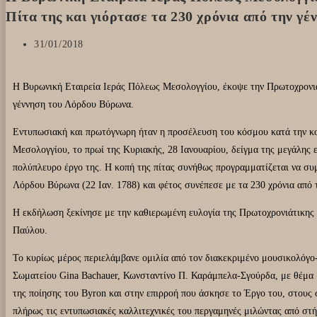
Πίτα της και γιόρτασε τα 230 χρόνια από την γ
31/01/2018
Η Βυρωνική Εταιρεία Ιεράς Πόλεως Μεσολογγίου, έκοψε την Πρωτοχρονιάτ
γέννηση του Λόρδου Βύρωνα.
Εντυπωσιακή και πρωτόγνωρη ήταν η προσέλευση του κόσμου κατά την κο
Μεσολογγίου, το πρωί της Κυριακής, 28 Ιανουαρίου, δείγμα της μεγάλης 
πολύπλευρο έργο της. Η κοπή της πίτας συνήθως προγραμματίζεται να συμ
Λόρδου Βύρωνα (22 Ιαν. 1788) και φέτος συνέπεσε με τα 230 χρόνια από 
Η εκδήλωση ξεκίνησε με την καθιερωμένη ευλογία της Πρωτοχρονιάτικης 
Παύλου.
Το κυρίως μέρος περιελάμβανε ομιλία από τον διακεκριμένο μουσικολόγο
Σωματείου Gina Bachauer, Κωνσταντίνο Π. Καράμπελα-Σγούρδα, με θέμα 
της ποίησης του Byron και στην επιρροή που άσκησε το Έργο του, στους
πλήρως τις εντυπωσιακές καλλιτεχνικές του περγαμηνές μιλώντας από στή