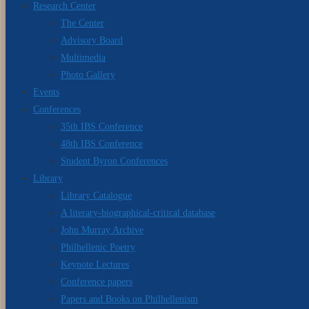
Research Center
The Center
Advisory Board
Multimedia
Photo Gallery
Events
Conferences
35th IBS Conference
48th IBS Conference
Student Byron Conferences
Library
Library Catalogue
A literary-biographical-critical database
John Murray Archive
Philhellenic Poetry
Keynote Lectures
Conference papers
Papers and Books on Philhellenism