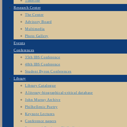
Timeline
Research Center
The Center
Advisory Board
Multimedia
Photo Gallery
Events
Conferences
35th IBS Conference
48th IBS Conference
Student Byron Conferences
Library
Library Catalogue
A literary-biographical-critical database
John Murray Archive
Philhellenic Poetry
Keynote Lectures
Conference papers