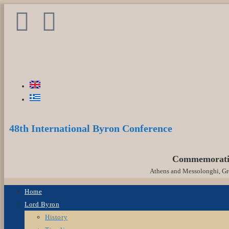
48th International Byron Conference
Commemoratin
Athens and Messolonghi, Gre
Home
Lord Byron
History