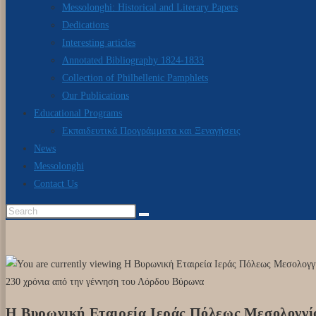
Messolonghi: Historical and Literary Papers
Dedications
Interesting articles
Annotated Bibliography 1824-1833
Collection of Philhellenic Pamphlets
Our Publications
Educational Programs
Εκπαιδευτικά Προγράμματα και Ξεναγήσεις
News
Messolonghi
Contact Us
Η Βυρωνική Εταιρεία Ιεράς Πόλεως Μεσολογγί