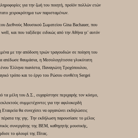
ληροφορίες για την ζωή του ποιητή, προϊόν πολλών ετών
ότατο χειροκρότημα των παρισταμένων.
του Διεθνούς Μουσικού Σωματείου Gina Bachauer, που
well, και που ταξίδεψε ειδικώς από την Αθήνα γι’ αυτόν
ιμένα με την απόδοση τριών τραγουδιών σε ποίηση του
ια απέδωσε θαυμάσια, η Μεσολογγίτισσα γλυκύτατη
μένου Έλληνα πιανίστα, Παναγιώτη Τροχόπουλου,
αγικό τρόπο και το έργο του Ρώσου συνθέτη Sergei
 τα μέλη του Δ.Σ., ευχαρίστησε περιχαρής τον κόσμο,
 εκλεκτούς συμμετέχοντες για την αφιλοκερδή
 Εταιρεία θα συνεχίσει να οργανώνει εκδηλώσεις
 πέρατα της γης. Την εκδήλωση παρουσίασε το μέλος
σικός συνεργάτης της ΒΕΜ, καθηγητής μουσικής,
ρδισε το φλουρί της Πίτας.