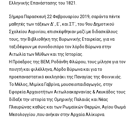
Ελληνικής Επανάστασης του 1821.
Σήμερα Παρασκευή 22 Φεβρουαρίου 2019, σαράντα πέντε
μαθητές των τάξεων Δ’ , Ε΄, και ΣΤ΄, του 9ου Δημοτικού
Σχολείου Αγρινίου, επισκέφθηκαν μαζί με διδασκάλους
τους
, την Βιβλιοθήκη της Βυρωνικής Εταιρείας, για να
ταξιδέψουν με συνοδοιπόρο τον λόρδο Βύρωνα στην
Αιτωλία των Μύθων και της Ιστορίας.
Η Πρόεδρος της ΒΕΜ, Ροδάνθη Φλώρου, τους μίλησε για τον
ποιητή και φιλέλληνα, Λόρδο Βύρωνα και για το
προεπαναστατικό εκκλησάκι της Παναγίας της Φοινικιάς.
Το Μέλος, Μιμίκα Γαβρίνα, μουσειοπαιδαγωγός, στην
Εφορεία Αρχαιοτήτων Αιτωλοακαρνανίας & Λευκάδος τους
δίδαξε την ιστορία της Ομηρικής Παλαιάς και Νέας
Πλευρώνας καθώς και των Ρωμαϊκών Θερμών, Αγίου Θωμά
Μεσολογγίου ,που ανήκαν στην Αρχαία Αλίκυρνα.