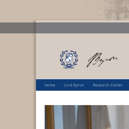
Home
Lord Byron
Research Center