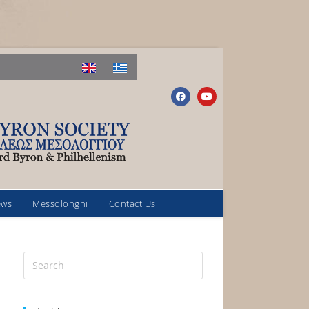
ews
Messolonghi
Contact Us