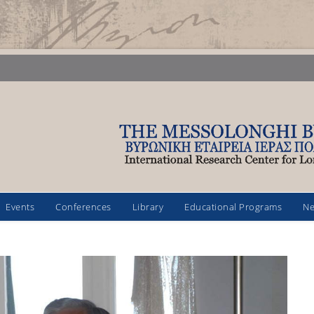
Events
Conferences
Library
Educational Programs
N