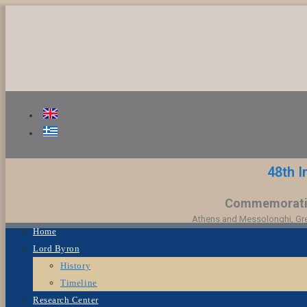
48th I
Commemorating
Athens and Messolonghi, Gree
Home
Lord Byron
History
Timeline
Research Center