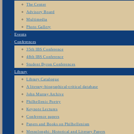
The Center
Advisory Board
Multimedia
Photo Gallery
Events
Conferences
35th IBS Conference
48th IBS Conference
Student Byron Conferences
Library
Library Catalogue
A literary-biographical-critical database
John Murray Archive
Philhellenic Poetry
Keynote Lectures
Conference papers
Papers and Books on Philhellenism
Messolonghi: Historical and Literary Papers