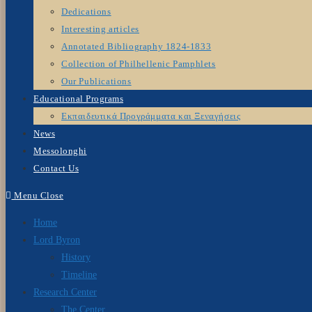
Dedications
Interesting articles
Annotated Bibliography 1824-1833
Collection of Philhellenic Pamphlets
Our Publications
Educational Programs
Εκπαιδευτικά Προγράμματα και Ξεναγήσεις
News
Messolonghi
Contact Us
Menu
Close
Home
Lord Byron
History
Timeline
Research Center
The Center