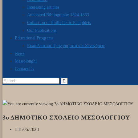
Interesting articles
Annotated Bibliography 1824-1833
Collection of Philhellenic Pamphlets
Our Publications
Educational Programs
Εκπαιδευτικά Προγράμματα και Ξεναγήσεις
News
Messolonghi
Contact Us
3ο ΔΗΜΟΤΙΚΟ ΣΧΟΛΕΙΟ ΜΕΣΟΛΟΓΓΙΟΥ
31/05/2023