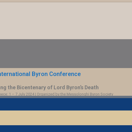
nternational Byron Conference
 the Bicentenary of Lord Byron’s Death
ce: 1 – 7 July 2024 | Organized by the Messolonghi Byron Society