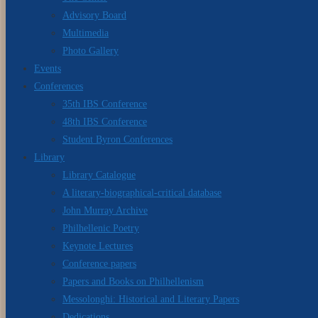
Advisory Board
Multimedia
Photo Gallery
Events
Conferences
35th IBS Conference
48th IBS Conference
Student Byron Conferences
Library
Library Catalogue
A literary-biographical-critical database
John Murray Archive
Philhellenic Poetry
Keynote Lectures
Conference papers
Papers and Books on Philhellenism
Messolonghi: Historical and Literary Papers
Dedications