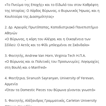
«Το Πνεύμα της Εποχής» και το Είδωλό του στον Καθρέφτη
της Ιστορίας: Ο Λόρδος Βύρωνας, ο Βυρωνικός Ήρωας, και η
Κουλτούρα της Διασημότητας»
2. Δρ. Αργυρός Πρωτόπαπας, Καποδιστριακό Πανεπιστήμιο
Αθηνών
«Ο Βύρωνας, η κόρη του Αλέγρα, και η Οικογένεια των
Σέλλεϋ: Ο Αετός και το Φίδι μπλεγμένοι σε Σκάνδαλο»
3. Φοιτητής, Andrew Van Horn, Virginia Tech Η.Π.Α.
«Ο Βύρωνας και οι Πολιτικές του Προσωνυμίες: Λογομαχίες
στη Βουλή και ο Manfred»
4. Φοιτήτρια, Siranush Sayranyan, University of Yerevan,
Αρμενία
«Όταν τα Domestic Pieces του Βύρωνα γίνονται γνωστά»
5. Φοιτητής, Αλέξανδρος Γραμματικός, Carleton University