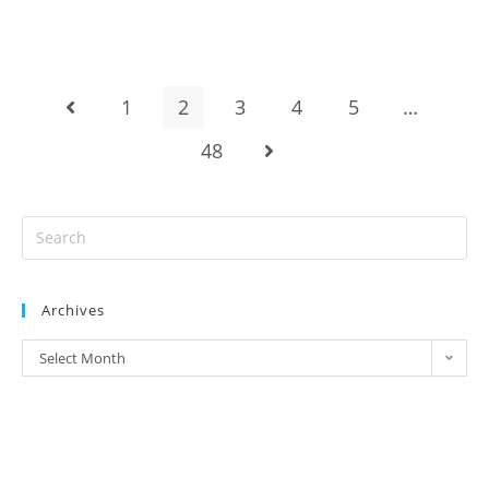
1
2
3
4
5
…
48
Archives
Select Month