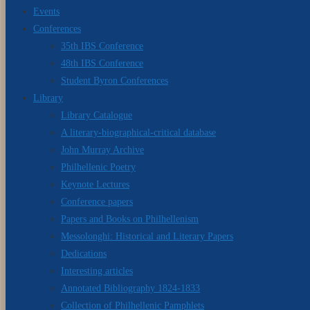
Events
Conferences
35th IBS Conference
48th IBS Conference
Student Byron Conferences
Library
Library Catalogue
A literary-biographical-critical database
John Murray Archive
Philhellenic Poetry
Keynote Lectures
Conference papers
Papers and Books on Philhellenism
Messolonghi: Historical and Literary Papers
Dedications
Interesting articles
Annotated Bibliography 1824-1833
Collection of Philhellenic Pamphlets