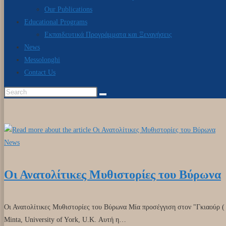
Our Publications
Educational Programs
Εκπαιδευτικά Προγράμματα και Ξεναγήσεις
News
Messolonghi
Contact Us
News
Οι Ανατολίτικες Μυθιστορίες του Βύρωνα
Οι Ανατολίτικες Μυθιστορίες του Βύρωνα Μία προσέγγιση στον "Γκιαούρ (
Minta, University of York, U.K. Αυτή η…