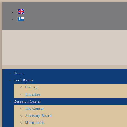
Home
Lord Byron
History
Timeline
Research Center
The Center
Advisory Board
Multimedia