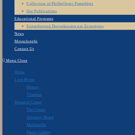
Collection of Philhellenic Pamphlets
Our Publications
Educational Programs
Εκπαιδευτικά Προγράμματα και Ξεναγήσεις
News
Messolonghi
Contact Us
Menu
Close
Home
Lord Byron
History
Timeline
Research Center
The Center
Advisory Board
Multimedia
Photo Gallery