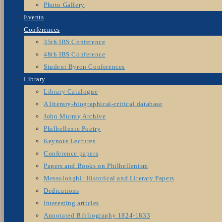
Photo Gallery
Events
Conferences
35th IBS Conference
48th IBS Conference
Student Byron Conferences
Library
Library Catalogue
A literary-biographical-critical database
John Murray Archive
Philhellenic Poetry
Keynote Lectures
Conference papers
Papers and Books on Philhellenism
Messolonghi: Historical and Literary Papers
Dedications
Interesting articles
Annotated Bibliography 1824-1833