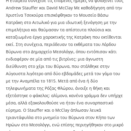
Η Εταιρεία συνέχισε τις επόμενες ημέρες να φιλοξενεί τους
Andrew Stauffer και David McClay Με καθοδήγηση από την
Χριστίνα Τσεκούρα επισκέφθηκαν το Μουσείο Βάσω
Κατράκη στο Αιτωλικό για μια ιδιωτική ξενάγηση με την
επιμελήτρια και θαύμασαν τα απίστευτα πλούσια και
καταξιωμένα έργα χαρακτικής της Κατράκη που εκτίθενται
εκεί. Στη συνέχεια, περιόδευαν τα εκθέματα του Λόρδου
Βύρωνα στο Δημαρχείο Μεσολόγγι, όπου εντόπισαν κάτι
ενδιαφέρον σε μία από τις βιτρίνες: μια άγνωστη
διεύθυνση στο χέρι του Βύρωνα, που στάλθηκε στην
Αύγουστα λιγότερο από δύο εβδομάδες μετά τον γάμο του
με την Αναμπέλα το 1815. Μετά από ένα ή δύο
τηλεφωνήματα της Ρόζας Φλώρου, άνοιξε η θήκη και
εξετάστηκε ο φάκελος: αλίμονο, κανένα γράμμα δεν υπήρχε
μέσα, αλλά εξακολουθούσε να ήταν ένα συναρπαστικό
εύρημα. Ο Stauffer και ο McClay άπλωσαν λευκά
τριαντάφυλλα στο μνημείο του Βύρωνα στον Κήπο των
Ηρώων στο Μεσολόγγι, ενώ επίσης περιηγήθηκαν στο μικρό