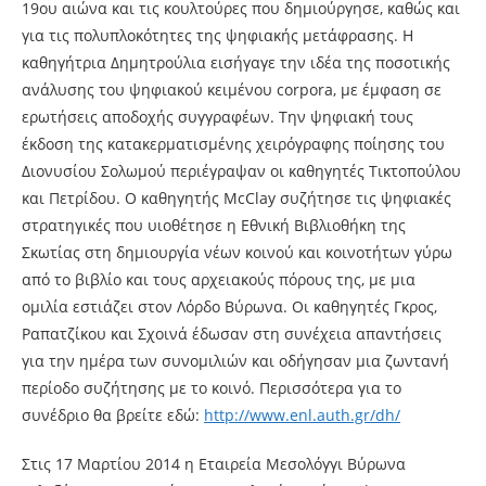
19ου αιώνα και τις κουλτούρες που δημιούργησε, καθώς και
για τις πολυπλοκότητες της ψηφιακής μετάφρασης. Η
καθηγήτρια Δημητρούλια εισήγαγε την ιδέα της ποσοτικής
ανάλυσης του ψηφιακού κειμένου corpora, με έμφαση σε
ερωτήσεις αποδοχής συγγραφέων. Την ψηφιακή τους
έκδοση της κατακερματισμένης χειρόγραφης ποίησης του
Διονυσίου Σολωμού περιέγραψαν οι καθηγητές Τικτοπούλου
και Πετρίδου. Ο καθηγητής McClay συζήτησε τις ψηφιακές
στρατηγικές που υιοθέτησε η Εθνική Βιβλιοθήκη της
Σκωτίας στη δημιουργία νέων κοινού και κοινοτήτων γύρω
από το βιβλίο και τους αρχειακούς πόρους της, με μια
ομιλία εστιάζει στον Λόρδο Βύρωνα. Οι καθηγητές Γκρος,
Ραπατζίκου και Σχοινά έδωσαν στη συνέχεια απαντήσεις
για την ημέρα των συνομιλιών και οδήγησαν μια ζωντανή
περίοδο συζήτησης με το κοινό. Περισσότερα για το
συνέδριο θα βρείτε εδώ:
http://www.enl.auth.gr/dh/
Στις 17 Μαρτίου 2014 η Εταιρεία Μεσολόγγι Βύρωνα