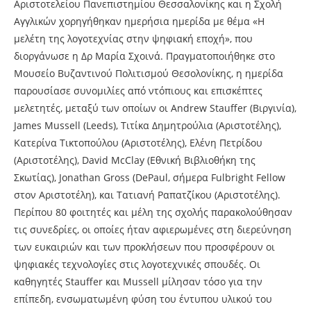
Αριστοτελείου Πανεπιστημίου Θεσσαλονίκης και η Σχολή
Αγγλικών χορηγήθηκαν ημερήσια ημερίδα με θέμα «Η
μελέτη της λογοτεχνίας στην ψηφιακή εποχή», που
διοργάνωσε η Δρ Μαρία Σχοινά. Πραγματοποιήθηκε στο
Μουσείο Βυζαντινού Πολιτισμού Θεσολονίκης, η ημερίδα
παρουσίασε συνομιλίες από ντόπιους και επισκέπτες
μελετητές, μεταξύ των οποίων οι Andrew Stauffer (Βιργινία),
James Mussell (Leeds), Τιτίκα Δημητρούλια (Αριστοτέλης),
Κατερίνα Τικτοπούλου (Αριστοτέλης), Ελένη Πετρίδου
(Αριστοτέλης), David McClay (Εθνική Βιβλιοθήκη της
Σκωτίας), Jonathan Gross (DePaul, σήμερα Fulbright Fellow
στον Αριστοτέλη), και Τατιανή Ραπατζίκου (Αριστοτέλης).
Περίπου 80 φοιτητές και μέλη της σχολής παρακολούθησαν
τις συνεδρίες, οι οποίες ήταν αφιερωμένες στη διερεύνηση
των ευκαιριών και των προκλήσεων που προσφέρουν οι
ψηφιακές τεχνολογίες στις λογοτεχνικές σπουδές. Οι
καθηγητές Stauffer και Mussell μίλησαν τόσο για την
επίπεδη, ενσωματωμένη φύση του έντυπου υλικού του