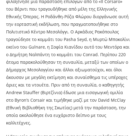
φιλοξένησε μια παράσταση επιλογών από το «Il Corsaro»
του Βέρντι που τραγουδήθηκε από μέλη της Ελληνικής
Εθνικής Όπερας. Η Ροδάνθη-Ρόζα Φλώρου διοργάνωσε αυτή
την εορταστική εκδήλωση, που πραγματοποιήθηκε στο
Πολιτιστικό Κέντρο Μεσολόγγι. Ο Αρκάδιος Ρακόπουλος
τραγούδησε το κομμάτι του Pasha Seyd, η Μυρτώ Μποκολίνι
εκείνο του Gulnare, η Σοφία Κιανίδου αυτό του Μεντόρα και
ο Δημήτρη Ναλπάντη το κομμάτι του Conrad. Περίπου 220
άτομα παρακολούθησαν τη συναυλία, μεταξύ των οποίων ο
Δήμαρχος Μεσολογγίου και άλλοι αξιωματούχοι, και όλοι
άκουσαν με μεγάλη εκτίμηση και συναίσθημα τις υπέροχες
άριες και τα ντουέτα. Πριν από τη συναυλία, ο καθηγητής
Andrew Stauffer (Βιρτζίνια) έδωσε μια εισαγωγική ομιλία
στο Byron’s Corsair και τιμήθηκε μαζί με τον David McClay
(Εθνική Βιβλιοθήκη της Σκωτίας) μετά την παράσταση, την
οποία ακολούθησε ένα ευχάριστο δείπνο με τους
καλλιτέχνες.