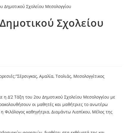
 Δημοτικού Σχολείου
ορεσιές:”Σέρσιγκας, Αμαλία, Τσολιάς, Μεσολογγίτικος
ε η Δ’2 Τάξη του 2ου Δημοτικού Σχολείου Μεσολογγίου με
αρακολουθήσουν οι μαθητές και μαθήτριες το ανωτέρω
 η Φιλόλογος καθηγήτρια, Διαμάντω Λιαπίκου, Μέλος της
αδοσιακών φορεσιών, διαθέτει στα εκθέματά της και