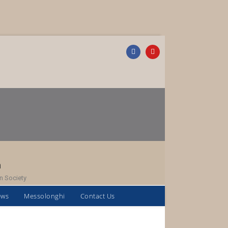
h
n Society
ews
Messolonghi
Contact Us