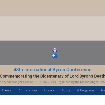
48th International Byron Conference
Commemorating the Bicentenary of Lord Byron’s Deat
nd Messolonghi, Greece: 1 – 7 July 2024 | Organized by the Messolonghi Byro
Events
Conferences
Library
Educational Programs
N