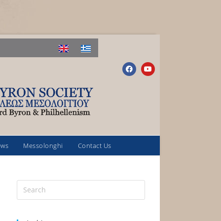
ews
Messolonghi
Contact Us