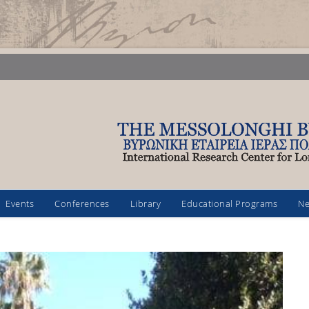
Events
Conferences
Library
Educational Programs
N