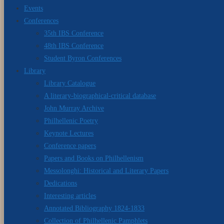
Events
Conferences
35th IBS Conference
48th IBS Conference
Student Byron Conferences
Library
Library Catalogue
A literary-biographical-critical database
John Murray Archive
Philhellenic Poetry
Keynote Lectures
Conference papers
Papers and Books on Philhellenism
Messolonghi: Historical and Literary Papers
Dedications
Interesting articles
Annotated Bibliography 1824-1833
Collection of Philhellenic Pamphlets