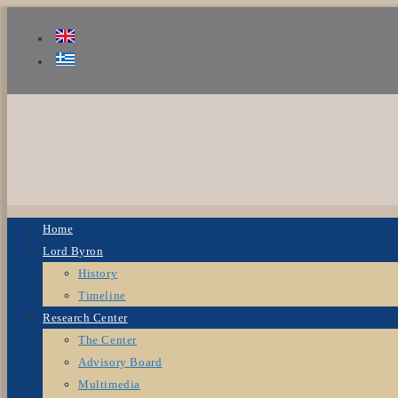
Home
Lord Byron
History
Timeline
Research Center
The Center
Advisory Board
Multimedia