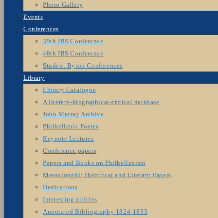
Photo Gallery
Events
Conferences
35th IBS Conference
48th IBS Conference
Student Byron Conferences
Library
Library Catalogue
A literary-biographical-critical database
John Murray Archive
Philhellenic Poetry
Keynote Lectures
Conference papers
Papers and Books on Philhellenism
Messolonghi: Historical and Literary Papers
Dedications
Interesting articles
Annotated Bibliography 1824-1833