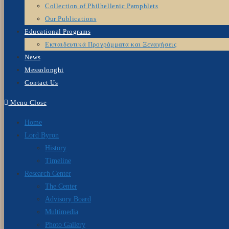
Collection of Philhellenic Pamphlets
Our Publications
Educational Programs
Εκπαιδευτικά Προγράμματα και Ξεναγήσεις
News
Messolonghi
Contact Us
Menu
Close
Home
Lord Byron
History
Timeline
Research Center
The Center
Advisory Board
Multimedia
Photo Gallery