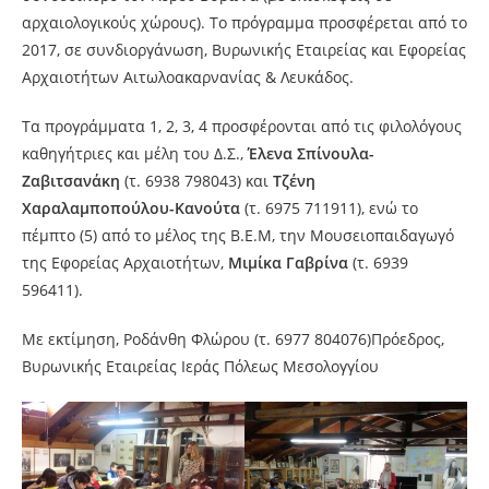
αρχαιολογικούς χώρους). Το πρόγραμμα προσφέρεται από το
2017, σε συνδιοργάνωση, Βυρωνικής Εταιρείας και Εφορείας
Αρχαιοτήτων Αιτωλοακαρνανίας & Λευκάδος.
Τα προγράμματα 1, 2, 3, 4 προσφέρονται από τις φιλολόγους
καθηγήτριες και μέλη του Δ.Σ.,
Έλενα Σπίνουλα-
Ζαβιτσανάκη
(τ. 6938 798043) και
Τζένη
Χαραλαμποπούλου-Κανούτα
(τ. 6975 711911), ενώ το
πέμπτο (5) από το μέλος της Β.Ε.Μ, την Μουσειοπαιδαγωγό
της Εφορείας Αρχαιοτήτων,
Μιμίκα Γαβρίνα
(τ. 6939
596411).
Με εκτίμηση, Ροδάνθη Φλώρου (τ. 6977 804076)Πρόεδρος,
Βυρωνικής Εταιρείας Ιεράς Πόλεως Μεσολογγίου