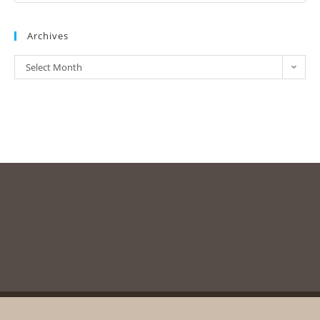
Archives
Select Month
Copyright © 2003-2020, Messolonghi Byron Society. All rights reserved
unless otherwise stated.