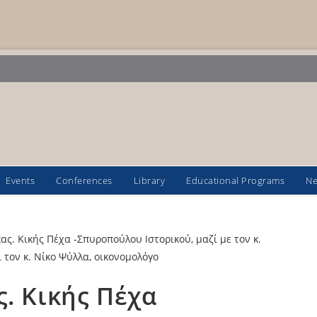
Events
Conferences
Library
Educational Programs
N
ς. Κικής Πέχα