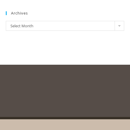
Archives
Select Month
Copyright © 2003-2020, Messolonghi Byron Society. All rights reserved
unless otherwise stated.