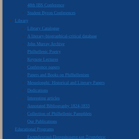
48th IBS Conference
Student Byron Conferences
Library
Library Catalogue
A literary-biographical-critical database
John Murray Archive
Philhellenic Poetry
Keynote Lectures
Conference papers
Papers and Books on Philhellenism
Messolonghi: Historical and Literary Papers
Dedications
Interesting articles
Annotated Bibliography 1824-1833
Collection of Philhellenic Pamphlets
Our Publications
Educational Programs
Εκπαιδευτικά Προγράμματα και Ξεναγήσεις