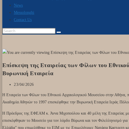
News
Messolonghi
Contact Us
Search
this
website
Επίσκεψη της Εταιρείας των Φίλων του Εθνικο
Βυρωνική Εταιρεία
Post
23/04/2026
published:
Η Εταιρεία των Φίλων του Εθνικού Αρχαιολογικού Μουσείου στην Αθήνα, πο
Ακαδημία Αθηνών το 1997 επισκέφθηκε την Βυρωνική Εταιρεία Ιεράς Πόλε
Η Πρόεδρος της ΕΦΕΑΜ κ. Άννα Μιχοπούλου και 40 μέλη της Εταιρείας μα
επισκέφθηκαν το Μουσείο για τον λόρδο Βύρωνα και τον Φιλελληνισμό για 
Ελλάδα” που επιμελήθηκε το ΕΙΜ με τις Επιμελήτριες Νατάσα Καστριτη κα