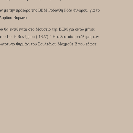
σαν με την πρόεδρο της ΒΕΜ Ροδάνθη Ρόζα Φλώρου, για το
 Λόρδου Βύρωνα.
ου θα εκτίθενται στο Μουσείο της ΒΕΜ για οκτώ μήνες
ου Louis Rossignon ( 1827) ” Η τελευταία μετάληψη των
ρωτότυπο Φιρμάνι του Σουλτάνου Μαχμούτ Β που έδωσε