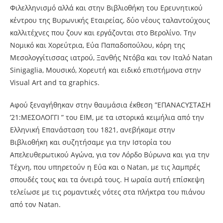
Φιλελληνισμό αλλά και στην Βιβλιοθήκη του Ερευνητικού
κέντρου της Βυρωνικής Εταιρείας, δύο νέους ταλαντούχους
καλλιτέχνες που ζουν και εργάζονται στο Βερολίνο. Την
Νομικό και Χορεύτρια, Εύα Παπαδοπούλου, κόρη της
Μεσολογγίτισσας ιατρού, Ξανθής Ντόβα και τον Ιταλό Natan
Sinigaglia, Μουσικό, Χορευτή και ειδικό
επιστήμονα στην
Visual Art and τα graphics.
Αφού ξεναγήθηκαν στην θαυμάσια έκθεση ”ΕΠΑΝΑCYΣΤΑΣΗ
’21:ΜΕΣΟΛΟΓΓΙ ” του ΕΙΜ, με τα ιστορικά κειμήλια από την
Ελληνική Επανάσταση του 1821, ανεβήκαμε στην
Βιβλιοθήκη και συζητήσαμε για την Ιστορία του
Απελευθερωτικού Αγώνα, για τον Λόρδο Βύρωνα και για την
Τέχνη, που υπηρετούν η Εύα και ο Natan, με τις λαμπρές
σπουδές τους και τα όνειρά τους. Η ωραία αυτή επίσκεψη
τελείωσε με τις ρομαντικές νότες στα πλήκτρα του πιάνου
από τον Natan.