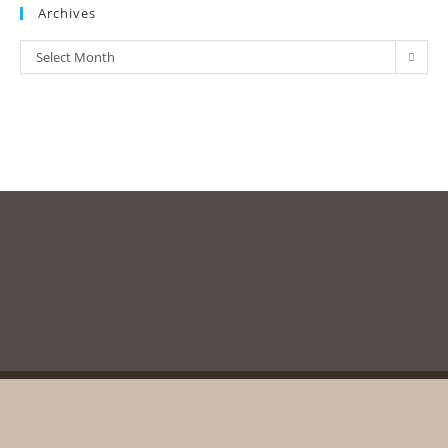
Archives
Select Month
Copyright © 2003-2020, Messolonghi Byron Society. All rights reserved
unless otherwise stated.
Created and supported by
yhatzis.gr