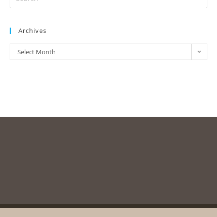
Archives
Select Month
Copyright © 2003-2020, Messolonghi Byron Society. All rights reserved