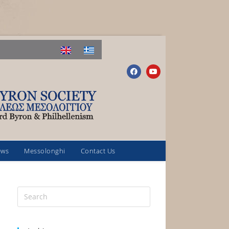
ews
Messolonghi
Contact Us