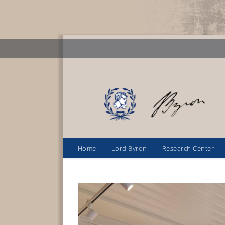
Home
Lord Byron
Research Center