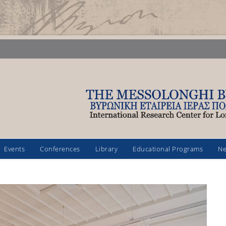
Events
Conferences
Library
Educational Programs
N