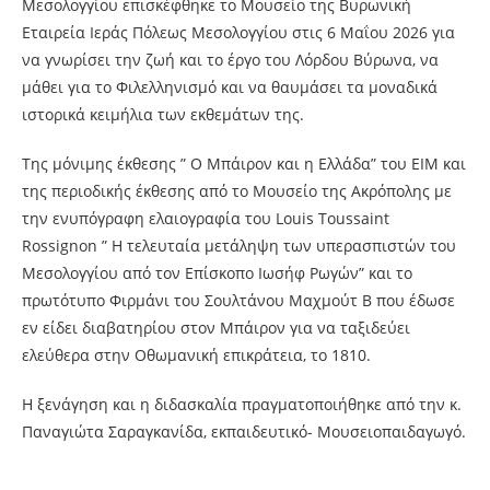
Μεσολογγίου επισκέφθηκε το Μουσείο της Βυρωνική
Εταιρεία Ιεράς Πόλεως Μεσολογγίου στις 6 Μαΐου 2026 για
να γνωρίσει την ζωή και το έργο του Λόρδου Βύρωνα, να
μάθει για το Φιλελληνισμό και να θαυμάσει τα μοναδικά
ιστορικά κειμήλια των εκθεμάτων της.
Της μόνιμης έκθεσης ” Ο Μπάιρον και η Ελλάδα” του ΕΙΜ και
της περιοδικής έκθεσης από το Μουσείο της Ακρόπολης με
την ενυπόγραφη ελαιογραφία του Louis Toussaint
Rossignon ” Η τελευταία μετάληψη των υπερασπιστών του
Μεσολογγίου από τον Επίσκοπο Ιωσήφ Ρωγών” και το
πρωτότυπο Φιρμάνι του Σουλτάνου Μαχμούτ Β που έδωσε
εν είδει διαβατηρίου στον Μπάιρον για να ταξιδεύει
ελεύθερα στην Οθωμανική επικράτεια, το 1810.
Η ξενάγηση και η διδασκαλία πραγματοποιήθηκε από την κ.
Παναγιώτα Σαραγκανίδα, εκπαιδευτικό- Μουσειοπαιδαγωγό.