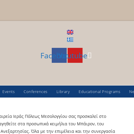
Facebook
Youtube
Events
Conferences
Library
Educational Programs
N