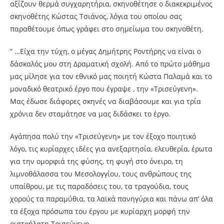
αξίζουν θερμά συγχαρητήρια, σκηνοθέτησε ο διακεκριμένος
σκηνοθέτης Κώστας Τσιάνος, λόγια του οποίου σας
παραθέτουμε όπως γράφει στο σημείωμα του σκηνοθέτη.
” …Είχα την τύχη, ο μέγας Δημήτρης Ροντήρης να είναι ο
δάσκαλός μου στη Δραματική σχολή. Από το πρώτο μάθημα
μας μίλησε για τον εθνικό μας ποιητή Κώστα Παλαμά και το
μοναδικό θεατρικό έργο που έγραψε , την «Τρισεύγενη».
Μας έδωσε διάφορες σκηνές να διαβάσουμε και για τρία
χρόνια δεν σταμάτησε να μας διδάσκει το έργο.
Αγάπησα πολύ την «Τρισεύγενη» με τον έξοχο ποιητικό
λόγο, τις κυρίαρχες ιδέες για ανεξαρτησία, ελευθερία, έρωτα
για την ομορφιά της φύσης, τη φυγή στο όνειρο, τη
λιμνοθάλασσα του Μεσολογγίου, τους ανθρώπους της
υπαίθρου, με τις παραδόσεις του, τα τραγούδια, τους
χορούς τα παραμύθια, τα λαϊκά πανηγύρια και πάνω απ’ όλα
τα έξοχα πρόσωπα του έργου με κυρίαρχη μορφή την
οιστρήλατη Τρισεύγενη.