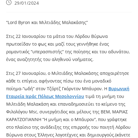
29/01/2024
“Lord Byron και Μιλτιάδης Μαλακάσης”
Στις 22 Ιανουαρίου τα μάτια του Λόρδου Βύρωνα
πρωτοείδαν το φως και μαζί τους γεννήθηκε ένας
ρομαντικός “υπερασπιστής” της ποίησης και του αδυνάτου,
ένας αναζητητής του αληθινού νοήματος.
Στις 27 Ιανουαρίου, ο Μιλτιάδης Μαλακάσης αποχαιρέτησε
κάθε τι επίγειο, αφήνοντας πίσω του ένα μοναδικό
ποίημα-“ωδή” στον Τζόρτζ Γκόρντον Μπάυρον. Η
Βυρωνική
Εταιρεία Ιεράς Πόλεως Μεσολογγίου
τιμά τη μνήμη του
Μιλτιάδη Μαλακάση και επαναδημοσιεύει το κείμενο της
Φιλολόγου Msc, συνεργάτιδος και μέλους της ΒΕΜ, ΜΑΡΙΑΣ
ΚΑΡΑΤΖΟΓΙΑΝΝΗ “Η μνήμη και ο Μπάυρον”, που γράφτηκε
στο πλαίσιο της ανάδειξης της επιρροής του ποιητή Λόρδου
Βύρωνα στους Έλληνες λογοτέχνες και δημιουργούς.(κάνετε