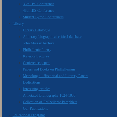
35th IBS Conference
48th IBS Conference
Student Byron Conferences
Library
Library Catalogue
A literary-biographical-critical database
John Murray Archive
Philhellenic Poetry
Keynote Lectures
Conference papers
Papers and Books on Philhellenism
Messolonghi: Historical and Literary Papers
Dedications
Interesting articles
Annotated Bibliography 1824-1833
Collection of Philhellenic Pamphlets
Our Publications
Educational Programs