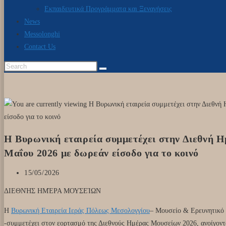
Εκπαιδευτικά Προγράμματα και Ξεναγήσεις
News
Messolonghi
Contact Us
Search
this
website
Η Βυρωνική εταιρεία συμμετέχει στην Διεθνή 
Μαΐου 2026 με δωρεάν είσοδο για το κοινό
Post
15/05/2026
published:
ΔΙΕΘΝΉΣ ΗΜΈΡΑ ΜΟΥΣΕΊΩΝ
Η
Βυρωνική Εταιρεία Ιεράς Πόλεως Μεσολογγίου
– Μουσείο & Ερευνητικό 
-συμμετέχει στον εορτασμό της Διεθνούς Ημέρας Μουσείων 2026, ανοίγοντα