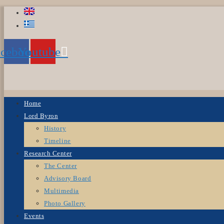
Skip
to
content
acebook
Youtube
Home
Lord Byron
History
Timeline
Research Center
The Center
Advisory Board
Multimedia
Photo Gallery
Events