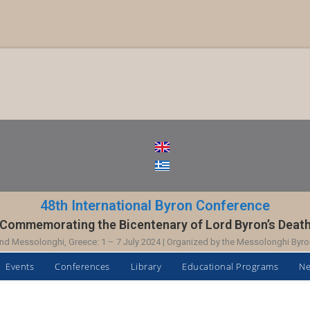
48th International Byron Conference
Commemorating the Bicentenary of Lord Byron’s Deat
nd Messolonghi, Greece: 1 – 7 July 2024 | Organized by the Messolonghi Byro
Events
Conferences
Library
Educational Programs
N