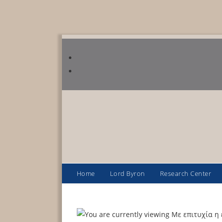
Home
Lord Byron
Research Center