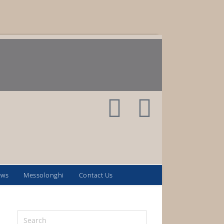
ews
Messolonghi
Contact Us