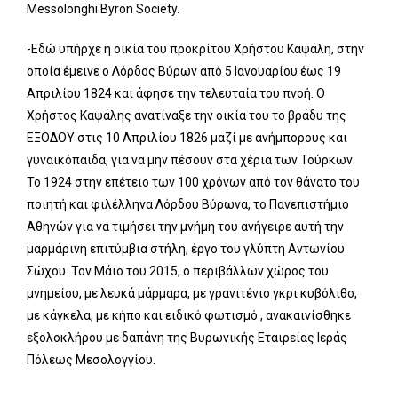
Messolonghi Byron Society.
-Εδώ υπήρχε η οικία του προκρίτου Χρήστου Καψάλη, στην
οποία έμεινε ο Λόρδος Βύρων από 5 Ιανουαρίου έως 19
Απριλίου 1824 και άφησε την τελευταία του πνοή. Ο
Χρήστος Καψάλης ανατίναξε την οικία του το βράδυ της
ΕΞΟΔΟΥ στις 10 Απριλίου 1826 μαζί με ανήμπορους και
γυναικόπαιδα, για να μην πέσουν στα χέρια των Τούρκων.
Το 1924 στην επέτειο των 100 χρόνων από τον θάνατο του
ποιητή και φιλέλληνα Λόρδου Βύρωνα, το Πανεπιστήμιο
Αθηνών για να τιμήσει την μνήμη του ανήγειρε αυτή την
μαρμάρινη επιτύμβια στήλη, έργο του γλύπτη Αντωνίου
Σώχου. Τον Μάιο του 2015, ο περιβάλλων χώρος του
μνημείου, με λευκά μάρμαρα, με γρανιτένιο γκρι κυβόλιθο,
με κάγκελα, με κήπο και ειδικό φωτισμό , ανακαινίσθηκε
εξολοκλήρου με δαπάνη της Βυρωνικής Eταιρείας Ιεράς
Πόλεως Μεσολογγίου.