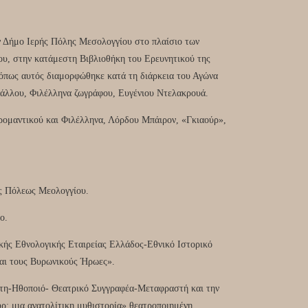
 Δήμο Ιερής Πόλης Μεσολογγίου στο πλαίσιο των
υ, στην κατάμεστη Βιβλιοθήκη του Ερευνητικού της
πως αυτός διαμορφώθηκε κατά τη διάρκεια του Αγώνα
υ Γάλλου, Φιλέλληνα ζωγράφου, Ευγένιου Ντελακρουά.
ρομαντικού και Φιλέλληνα, Λόρδου Μπάιρον, «Γκιαούρ»,
ς Πόλεως Μεολογγίου.
ο.
κής Εθνολογικής Εταιρείας Ελλάδος-Εθνικό Ιστορικό
αι τους Βυρωνικούς Ήρωες».
έτη-Ηθοποιό- Θεατρικό Συγγραφέα-Μεταφραστή και την
: μια ανατολίτικη μυθιστορία» θεατροποιημένη