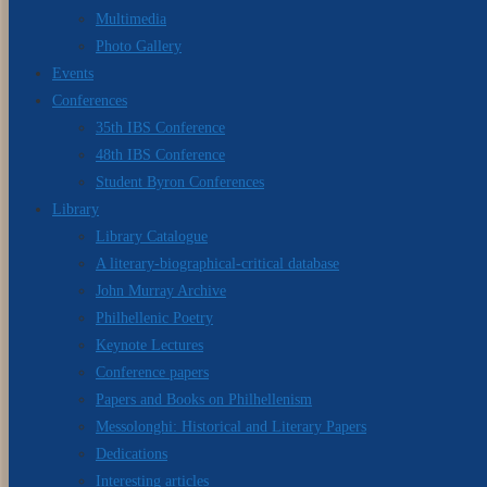
Multimedia
Photo Gallery
Events
Conferences
35th IBS Conference
48th IBS Conference
Student Byron Conferences
Library
Library Catalogue
A literary-biographical-critical database
John Murray Archive
Philhellenic Poetry
Keynote Lectures
Conference papers
Papers and Books on Philhellenism
Messolonghi: Historical and Literary Papers
Dedications
Interesting articles