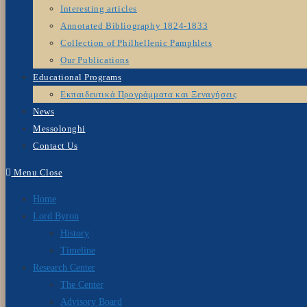
Interesting articles
Annotated Bibliography 1824-1833
Collection of Philhellenic Pamphlets
Our Publications
Educational Programs
Εκπαιδευτικά Προγράμματα και Ξεναγήσεις
News
Messolonghi
Contact Us
Menu
Close
Home
Lord Byron
History
Timeline
Research Center
The Center
Advisory Board