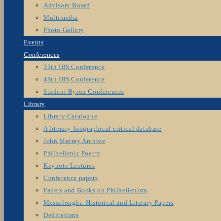
Advisory Board
Multimedia
Photo Gallery
Events
Conferences
35th IBS Conference
48th IBS Conference
Student Byron Conferences
Library
Library Catalogue
A literary-biographical-critical database
John Murray Archive
Philhellenic Poetry
Keynote Lectures
Conference papers
Papers and Books on Philhellenism
Messolonghi: Historical and Literary Papers
Dedications