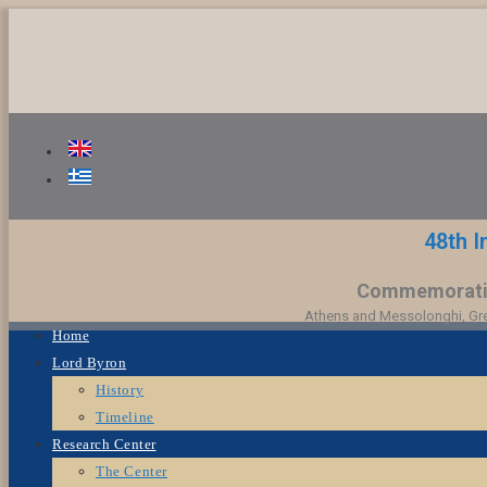
48th I
Commemorating
Athens and Messolonghi, Gree
Home
Lord Byron
History
Timeline
Research Center
The Center