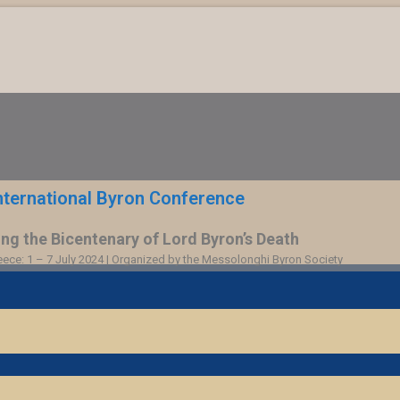
nternational Byron Conference
 the Bicentenary of Lord Byron’s Death
ce: 1 – 7 July 2024 | Organized by the Messolonghi Byron Society