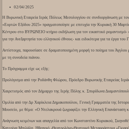
02/04/2025
Η Βυρωνική Εταιρεία Ιεράς Πόλεως Μεσολογγίου σε συνδιοργάνωση με τον
«Εορτών Εξόδου 2025» πραγματοποίησε με επιτυχία την
Κυριακή 30 Μαρτίο
Κέντρου στο ΒΥΡΩΝΕΙΟ κτήριο εκδήλωση για τον εικαστικό ρομαντισμό- ό
για την Ανεξαρτησία του ελληνικού έθνους- και ειδικότερα για τα έργα το
Αντίστοιχα, παρουσίασε σε δραματοποιημένη μορφή το ποίημα του Άγγλου 
με τη συνοδεία πιάνου.
Το Πρόγραμμα είχε ως εξής:
Προλόγισμα από την Ροδάνθη Φλώρου, Πρόεδρο Βυρωνικής Εταιρείας Ιερά
Χαιρετισμός από τον Δήμαρχο της Ιερής Πόλης κ. Σπυρίδωνα Διαμαντόπουλ
Ομιλία από την Δρ Χαρίκλεια Δημακοπούλου, Γενική Γραμματέα της Ιστορι
Μουσείο, με θέμα: «Ο Ντελακρουά ζωγραφίζει την Ελληνική Επανάσταση κ
Ανάγνωση κειμένων και απαγγελία από τον Κωνσταντίνο Κυριακού, Σκηνοθ
Κατερίνα Μπιλάλη, Ηθοποιό -Θεατρολόγο-Θεατρική Μεταφράστρια «Γκιαούρ