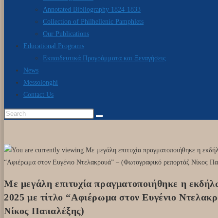
Annotated Bibliography 1824-1833
Collection of Philhellenic Pamphlets
Our Publications
Educational Programs
Εκπαιδευτικά Προγράμματα και Ξεναγήσεις
News
Messolonghi
Contact Us
Με μεγάλη επιτυχία πραγματοποιήθηκε η εκδήλ
2025 με τίτλο “Αφιέρωμα στον Ευγένιο Ντελακ
Νίκος Παπαλέξης)