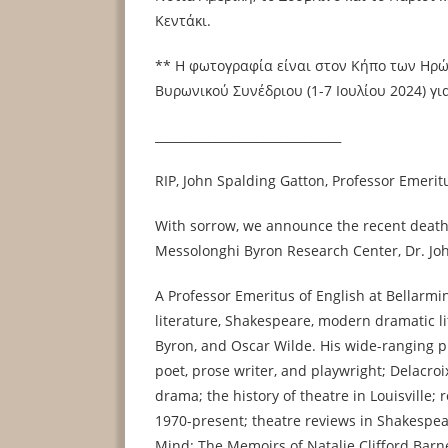
Κεντάκι.
** Η φωτογραφία είναι στον Κήπο των Ηρώ
Βυρωνικού Συνέδριου (1-7 Ιουλίου 2024) γ
_______________________________
RIP, John Spalding Gatton, Professor Emerit
With sorrow, we announce the recent death 
Messolonghi Byron Research Center, Dr. Jo
A Professor Emeritus of English at Bellarmin
literature, Shakespeare, modern dramatic lit
Byron, and Oscar Wilde. His wide-ranging p
poet, prose writer, and playwright; Delacro
drama; the history of theatre in Louisville
1970-present; theatre reviews in Shakespea
Mind: The Memoirs of Natalie Clifford Barn