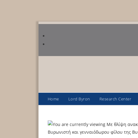
Home
Lord Byron
Research Center