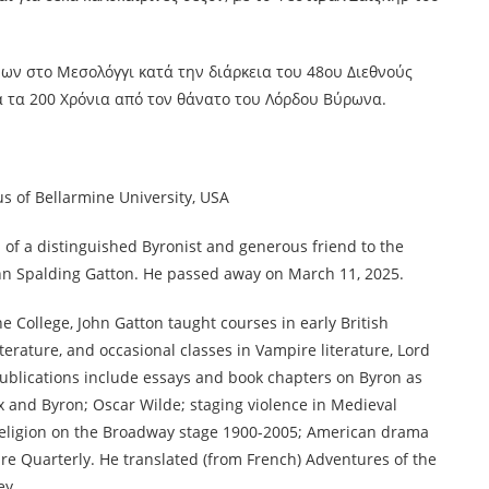
ων στο Μεσολόγγι κατά την διάρκεια του 48ου Διεθνούς
ια τα 200 Χρόνια από τον θάνατο του Λόρδου Βύρωνα.
us of Bellarmine University, USA
of a distinguished Byronist and generous friend to the
hn Spalding Gatton. He passed away on March 11, 2025.
e College, John Gatton taught courses in early British
erature, and occasional classes in Vampire literature, Lord
ublications include essays and book chapters on Byron as
ix and Byron; Oscar Wilde; staging violence in Medieval
; religion on the Broadway stage 1900-2005; American drama
re Quarterly. He translated (from French) Adventures of the
ey.