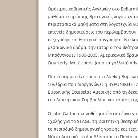
Ομότιμος καθηγητής Αγγλικών στο Bellarmine
μαθήματα πρώιμης Βρετανικής λογοτεχνίας,
περιστασιακά μαθήματα στη λογοτεχνία γι
εκτενείς δημοσιεύσεις του περιλαμβάνουν 
πεζογράφο και θεατρικό συγγραφέα. Ντελα
μεσαιωνικό δράμα, την ιστορία του θεάτρο
Μπρόντγουεϊ 1900-2005. Αμερικανικό δράμα
Quarterly. Μετέφρασε (από τα γαλλικά) Adve
Πιστά συμμετείχε τόσο στα Διεθνή Βυρωνικ
Συνέδρια που διοργανώνει η ΒΥΡΩΝΙΚΗ ΕΤΑΙ
Βυρωνικής Εταιρείας Αμερικής από τη δεκαε
του Διοικητικού Συμβουλίου και ταμίας της
Ο John Gatton σκηνοθέτησε έντεκα έργα γι
Σχολής για το STAGE, τη φοιτητική θεατρική 
το περιοδικό δημιουργικής γραφής και τεχν
Νότια Αμερική, το Δουβλίνο και το Παρίσι κ