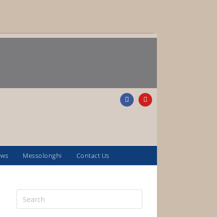
ews
Messolonghi
Contact Us