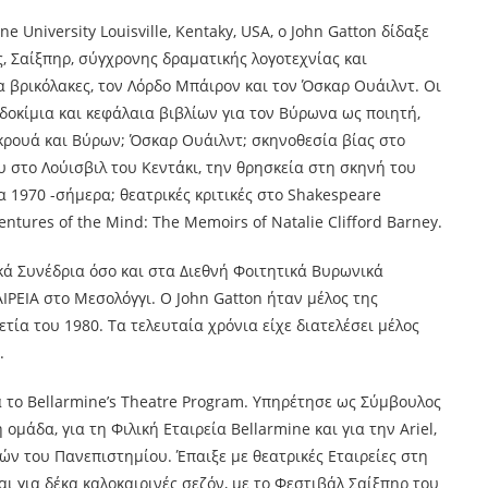
 University Louisville, Kentaky, USA, ο John Gatton δίδαξε
 Σαίξπηρ, σύγχρονης δραματικής λογοτεχνίας και
α βρικόλακες, τον Λόρδο Μπάιρον και τον Όσκαρ
Ουάιλντ. Οι
δοκίμια και κεφάλαια βιβλίων για τον Βύρωνα ως ποιητή,
κρουά και Βύρων; Όσκαρ Ουάιλντ; σκηνοθεσία βίας στο
υ στο Λούισβιλ του Κεντάκι, την θρησκεία στη σκηνή του
 1970 -σήμερα; θεατρικές κριτικές στο Shakespeare
ntures of the Mind: The Memoirs of Natalie Clifford Barney.
ά Συνέδρια όσο και στα Διεθνή Φοιτητικά Βυρωνικά
ΡΕΙΑ στο Μεσολόγγι. Ο John Gatton ήταν μέλος της
τία του 1980. Τα τελευταία χρόνια είχε διατελέσει μέλος
.
α το Bellarmine’s Theatre Program. Υπηρέτησε ως Σύμβουλος
ομάδα, για τη Φιλική Εταιρεία Bellarmine και για την Ariel,
ών του Πανεπιστημίου. Έπαιξε με θεατρικές Εταιρείες στη
αι για δέκα καλοκαιρινές σεζόν, με το Φεστιβάλ Σαίξπηρ του