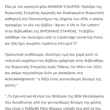
Εδώ με τον αγαπητό φίλο ANDREW STAUFFER, Πρόεδρο της
Βυρωνικής Εταιρείας Αμερικής και διακεκριμένο Βυρωνιστή
καθηγητή στο Πανεπιστήμιο της Virginia των ΗΠΑ, ο οποίος
προσφέρει το νέο του βιβλίο ” Byron: A life in Ten Letters”
στην Βιβλιοθήκη της ΒΥΡΩΝΙΚΗΣ ΕΤΑΙΡΕΙΑΣ. Το βιβλίο
εκδόθηκε τον Ιανουάριο από το Cambridge University Press
και ήδη έχει γνωρίσει τεράστια επιτυχία 5*.
Προσωπικά αισθάνομαι ιδιαίτερη τιμή και χαρά γιατί το
τελευταίο κεφάλαιο του βιβλίου γράφτηκε στην Βιβλιοθήκη
της Βυρωνικής Εταιρείας Ιεράς Πόλεως τον Μάιο του 2023,
και ακόμα περισσότερο διότι με αποκάλεσε στα
Acknowledgments ” η Ρόζα είναι γενναιόδωρη δύναμη της
φύσης “
“..Το Ερευνητικό Κέντρο του Μπάιρον της ΒΕΜ Μεσολογγίου
που διευθύνεται από την γενναιόδωρη δύναμη της φύσης
που είναι η Ροδάνθη Ρόζα Φλώρου υπήρξε ένα από τα πιο