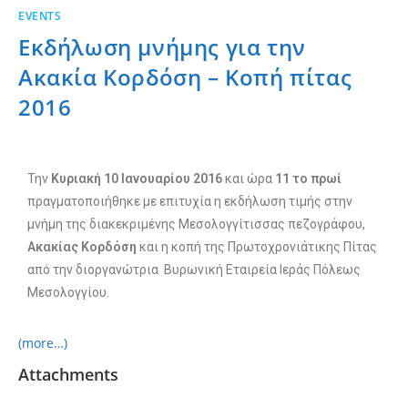
EVENTS
Εκδήλωση μνήμης για την
Ακακία Κορδόση – Κοπή πίτας
2016
Την
Κυριακή 10 Ιανουαρίου 2016
και ώρα
11 το πρωί
πραγματοποιήθηκε με επιτυχία η εκδήλωση τιμής στην
μνήμη της διακεκριμένης Μεσολογγίτισσας πεζογράφου,
Ακακίας Κορδόση
και η κοπή της Πρωτοχρονιάτικης Πίτας
από την διοργανώτρια Βυρωνική Εταιρεία Ιεράς Πόλεως
Μεσολογγίου.
(more…)
Attachments