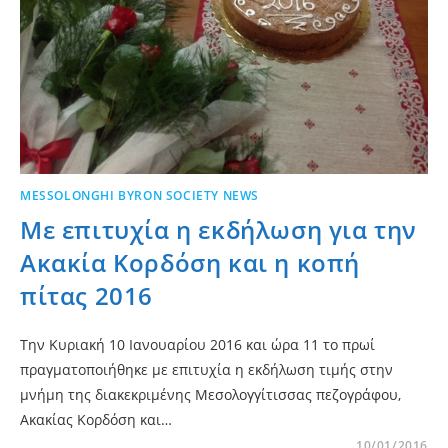
MESSOLONGHI BYRON SOCIETY NEWS
Με επιτυχία η εκδήλωση για την
Ακακία Κορδόση και η κοπή
πίτας 2016
Την Κυριακή 10 Ιανουαρίου 2016 και ώρα 11 το πρωί
πραγματοποιήθηκε με επιτυχία η εκδήλωση τιμής στην
μνήμη της διακεκριμένης Μεσολογγίτισσας πεζογράφου,
Ακακίας Κορδόση και…
10/01/2016