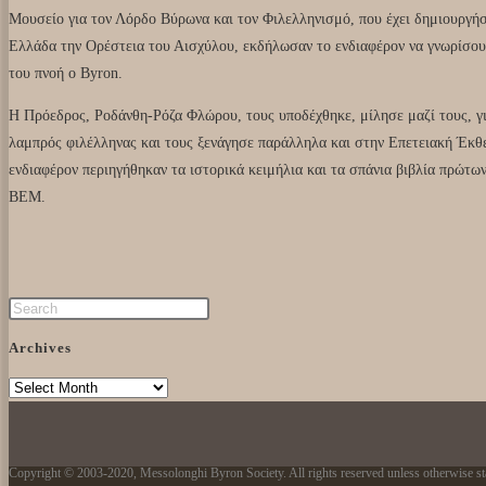
Μουσείο για τον Λόρδο Βύρωνα και τον Φιλελληνισμό, που έχει δημιουργήσε
Ελλάδα την Ορέστεια του Αισχύλου, εκδήλωσαν το ενδιαφέρον να γνωρίσου
του πνοή ο Byron.
Η Πρόεδρος, Ροδάνθη-Ρόζα Φλώρου, τους υποδέχθηκε, μίλησε μαζί τους, γι
λαμπρός φιλέλληνας και τους ξενάγησε παράλληλα και στην Επετειακή
ενδιαφέρον περιηγήθηκαν τα ιστορικά κειμήλια και τα σπάνια βιβλία πρώτω
ΒΕΜ.
Archives
Copyright © 2003-2020, Messolonghi Byron Society. All rights reserved unless otherwise st