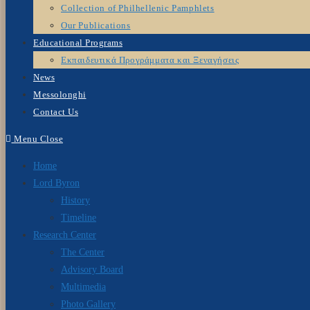
Collection of Philhellenic Pamphlets
Our Publications
Educational Programs
Εκπαιδευτικά Προγράμματα και Ξεναγήσεις
News
Messolonghi
Contact Us
Menu
Close
Home
Lord Byron
History
Timeline
Research Center
The Center
Advisory Board
Multimedia
Photo Gallery