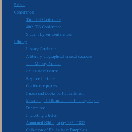
Events
Conferences
35th IBS Conference
48th IBS Conference
Student Byron Conferences
Library
Library Catalogue
A literary-biographical-critical database
John Murray Archive
Philhellenic Poetry
Keynote Lectures
Conference papers
Papers and Books on Philhellenism
Messolonghi: Historical and Literary Papers
Dedications
Interesting articles
Annotated Bibliography 1824-1833
Collection of Philhellenic Pamphlets