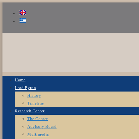
Home
Lord Byron
History
Timeline
Research Center
The Center
Advisory Board
Multimedia