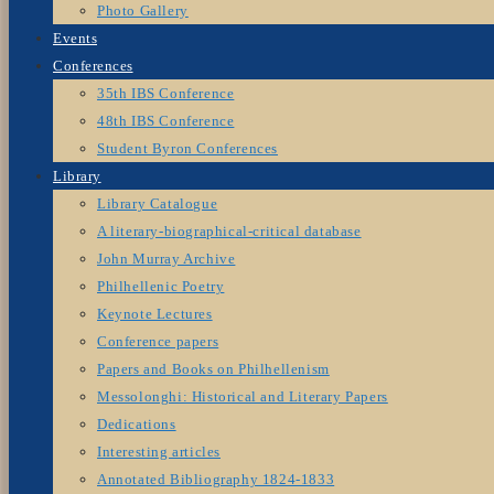
Photo Gallery
Events
Conferences
35th IBS Conference
48th IBS Conference
Student Byron Conferences
Library
Library Catalogue
A literary-biographical-critical database
John Murray Archive
Philhellenic Poetry
Keynote Lectures
Conference papers
Papers and Books on Philhellenism
Messolonghi: Historical and Literary Papers
Dedications
Interesting articles
Annotated Bibliography 1824-1833