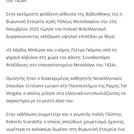
του 1824».
Στην κατάμεστη φιλόξενη αίθουσα της Βιβλιοθήκης της η
Βυρωνική Εταιρεία Ιεράς Πόλεως Μεσολογγίου την 23η
Νοεμβρίου 2025 τίμησε τον Ιταλικό Φιλελληνισμό
διοργανώνοντας εκδήλωση υψηλού επιπέδου με θέμα:
«Ο Λόρδος Μπάιρον και ο κόμης Πιέτρο Γκάμπα, από τη
γηραιά Αλβιόνα στη χώρα του Δάντη: Συνοδοιπόροι
Φιλέλληνες στο επαναστατημένο Μεσολόγγι του 1824».
Ομιλητής ήταν ο διακεκριμένος καθηγητής Νεοελληνικών
Σπουδών Cristiano Luciani στο Πανεπιστήμιο της Ρώμης Tor
Vergata, ο οποίος μίλησε στα ελληνικά εντυπωσιάζοντας το
ακροατήριο με το μεστό λόγο του.
Στην εκδήλωση συμμετείχε και ο γνωστός Ιταλός Γλύπτης
Roberto Scardella, ο οποίος απηύθυνε χαιρετισμό, έχοντας
νωρίτερα το καλοκαίρι δωρίσει στη Βυρωνική Εταιρεία ένα