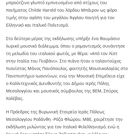
μπρούτζινο γλυπτό εμπνευσμένο από στίχους του
ποιήματος Childe Harold του λόρδου Μπάιρον ως φόρο
τιμής στην αγάπη του μεγάλου Άγγλου ποιητή για τον
Ελληνικό και Ιταλικό Πολιτισμό.
Στο δεύτερο μέρος της εκδήλωσης υπήρξε ένα θαυμάσιο
λυρικό μουσικό διάλειμμα, όπου ο ρομαντισμός συνάντησε
τη μελωδία του ιταλικού φωτός, με θέμα: «Από τον Λίστ
στην Ιταλία του Πιοβάνι». Στο πιάνο ήταν ο ταλαντούχος
πιανίστας Μάνος Πανόπουλος, φοιτητής Μουσικολογίας στο
Πανεπιστήμιο Ιωαννίνων, ενώ την Μουσική Επιμέλεια είχε
ο Καλλιτεχνικός Διευθυντής του Δήμου Ιερής Πόλης
Μεσολογγίου και μουσικός σύμβουλος της ΒΕΜ, Σπύρος
Χολέβας.
Η Πρόεδρος της Βυρωνική Εταιρεία Ιεράς Πόλεως
Μεσολογγίου Ροδάνθη -Ρόζα Φλώρου, MBE, χαιρέτησε την
εκδήλωση μιλώντας για τον Ιταλικό Φιλελληνισμό, ενώ η