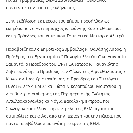
Γενική Γραμματέας Έλενα Ζαβιτσανάκη, φιλόλογος,
συντόνισε την ροή της εκδήλωσης.
Στην εκδήλωση εκ μέρους του Δήμου προσήλθαν ως
εκπρόσωποι, ο Αντιδήμαρχος κ. Ιωάννης Κουτσοθεόδωρος
και η Πρόεδρος του Λιμενικού Ταμείου κα Νεκταρία Αλετρά.
Παραβρέθηκαν ο Δημοτικός Σύμβουλος κ. Θανάσης Λύρος, η
Πρόεδρος του Εργαστηρίου ” Παναγία Ελεούσα” κα Διονυσία
Σαμαντά, ο Πρόεδρος του ΕΨΥΠΕΑ ιατρός κ. Παναγιώτης
Ζαβιτσανάκης, ο Πρόεδρος των Φίλων της Λιμνοθάλασσας κ.
Κωνσταντίνος Χριστογιάννης, η Πρόεδρος του Συλλόγου
Γυναικών “ΑΡΤΕΜΙΣ” κα Γιώτα Νικολοπούλου-Μούτσιου, η
Διευθύντρια Διοίκησης της Περιφερειακής Ενότητας
Αιτωλοακαρνανίας κα Νάγια Δακαλάκη, εκπρόσωποι
Συλλόγων και άλλων φορέων, μέλη της ΒΕΜ, αγαπητοί
συμπολίτες και φίλοι από την περιοχή και την Πάτρα, που
πάντα περιβάλλουν με αγάπη το έργο της ΒΕΜ.