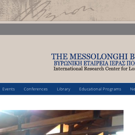
Events
Conferences
Library
Educational Programs
N