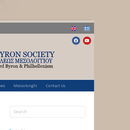
ews
Messolonghi
Contact Us