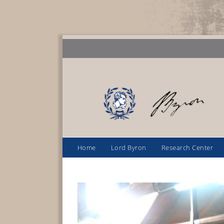
Home
Lord Byron
Research Center