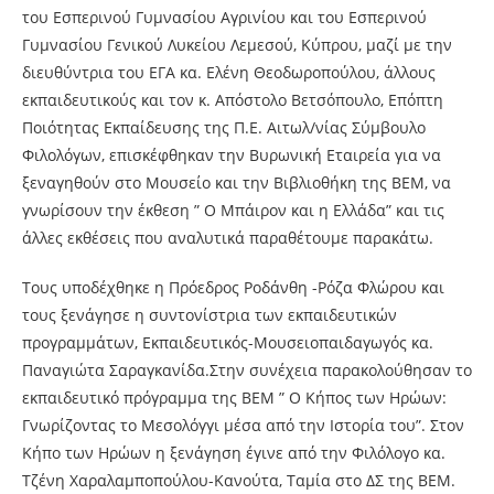
του Εσπερινού Γυμνασίου Αγρινίου και του Εσπερινού
Γυμνασίου Γενικού Λυκείου Λεμεσού, Κύπρου, μαζί με την
διευθύντρια του ΕΓΑ κα. Ελένη Θεοδωροπούλου, άλλους
εκπαιδευτικούς και τον κ. Απόστολο Βετσόπουλο, Επόπτη
Ποιότητας Εκπαίδευσης της Π.Ε. Αιτωλ/νίας Σύμβουλο
Φιλολόγων, επισκέφθηκαν την Βυρωνική Εταιρεία για να
ξεναγηθούν στο Μουσείο και την Βιβλιοθήκη της ΒΕΜ, να
γνωρίσουν την έκθεση ” Ο Μπάιρον και η Ελλάδα” και τις
άλλες εκθέσεις που αναλυτικά παραθέτουμε παρακάτω.
Τους υποδέχθηκε η Πρόεδρος Ροδάνθη -Ρόζα Φλώρου και
τους ξενάγησε η συντονίστρια των εκπαιδευτικών
προγραμμάτων, Εκπαιδευτικός-Μουσειοπαιδαγωγός κα.
Παναγιώτα Σαραγκανίδα.Στην συνέχεια παρακολούθησαν το
εκπαιδευτικό πρόγραμμα της ΒΕΜ ” Ο Κήπος των Ηρώων:
Γνωρίζοντας το Μεσολόγγι μέσα από την Ιστορία του”. Στον
Κήπο των Ηρώων η ξενάγηση έγινε από την Φιλόλογο κα.
Τζένη Χαραλαμποπούλου-Κανούτα, Ταμία στο ΔΣ της ΒΕΜ.