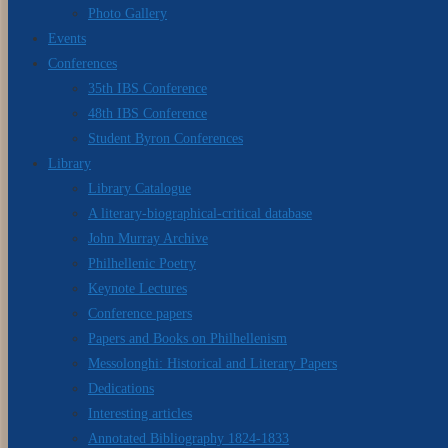
Photo Gallery
Events
Conferences
35th IBS Conference
48th IBS Conference
Student Byron Conferences
Library
Library Catalogue
A literary-biographical-critical database
John Murray Archive
Philhellenic Poetry
Keynote Lectures
Conference papers
Papers and Books on Philhellenism
Messolonghi: Historical and Literary Papers
Dedications
Interesting articles
Annotated Bibliography 1824-1833