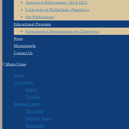
Annotated Bibliography 1824-1833
Collection of Philhellenic Pamphlets
Our Publications
Educational Programs
Εκπαιδευτικά Προγράμματα και Ξεναγήσεις
News
Messolonghi
Contact Us
Menu
Close
Home
Lord Byron
History
Timeline
Research Center
The Center
Advisory Board
Multimedia