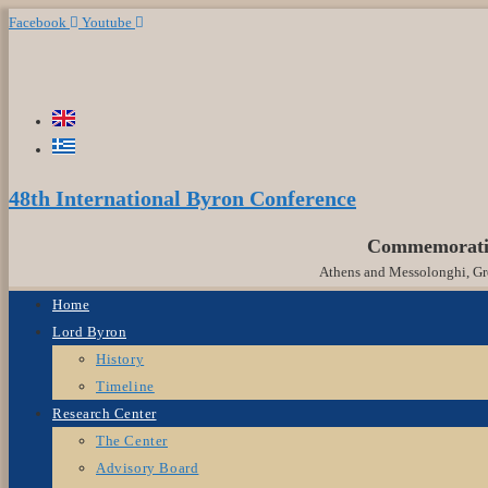
Skip
Facebook
Youtube
to
content
48th International Byron Conference
Commemoratin
Athens and Messolonghi, Gre
Home
Lord Byron
History
Timeline
Research Center
The Center
Advisory Board