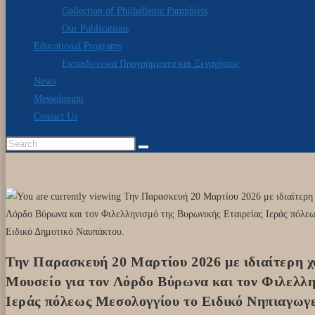
Collection of Philhellenic Pamphlets
Our Publications
Educational Programs
Εκπαιδευτικά Προγράμματα και Ξεναγήσεις
News
Messolonghi
Contact Us
Την Παρασκευή 20 Μαρτίου 2026 με ιδιαίτερη χ
Μουσείο για τον Λόρδο Βύρωνα και τον Φιλελλη
Ιεράς πόλεως Μεσολογγίου το Ειδικό Νηπιαγωγε