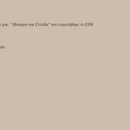
υ μας ” Μπάυρον και Ελλάδα” που επιμελήθηκε το ΕΙΜ
ύδι.