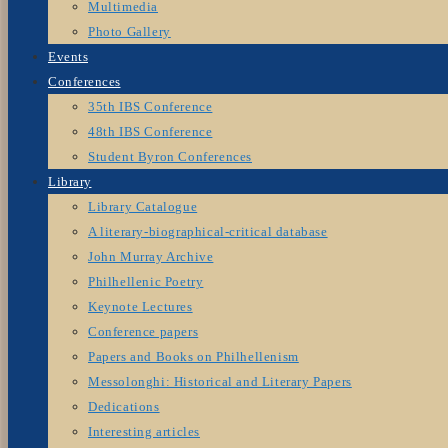
Multimedia
Photo Gallery
Events
Conferences
35th IBS Conference
48th IBS Conference
Student Byron Conferences
Library
Library Catalogue
A literary-biographical-critical database
John Murray Archive
Philhellenic Poetry
Keynote Lectures
Conference papers
Papers and Books on Philhellenism
Messolonghi: Historical and Literary Papers
Dedications
Interesting articles