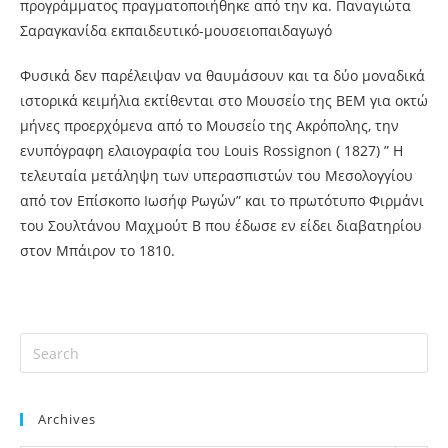
προγράμματος πραγματοποιήθηκε από την κα. Παναγιώτα
Σαραγκανίδα εκπαιδευτικό-μουσειοπαιδαγωγό
Φυσικά δεν παρέλειψαν να θαυμάσουν και τα δύο μοναδικά
ιστορικά κειμήλια εκτίθενται στο Μουσείο της ΒΕΜ για οκτώ
μήνες προερχόμενα από το Μουσείο της Ακρόπολης, την
ενυπόγραφη ελαιογραφία του Louis Rossignon ( 1827) ” Η
τελευταία μετάληψη των υπερασπιστών του Μεσολογγίου
από τον Επίσκοπο Ιωσήφ Ρωγών” και το πρωτότυπο Φιρμάνι
του Σουλτάνου Μαχμούτ Β που έδωσε εν είδει διαβατηρίου
στον Μπάιρον το 1810.
Archives