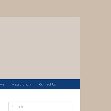
ews
Messolonghi
Contact Us