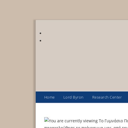
Home
Lord Byron
Research Center