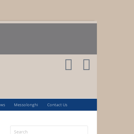
ews
Messolonghi
Contact Us