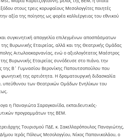
ς Msc, Μαρία Καρατζογιάννη, μέλος της ΒΕΜ, η οποία
ξόδου στους τρεις κορυφαίους Μεσολογγίτες ποιητές
την αξία της ποίησης ως φορέα καλλιέργειας του εθνικού
 και συγκινητική απαγγελία επιλεγμένων αποσπάσματων
της Βυρωνικής Εταιρείας, αλλά και της Θεατρικής Ομάδας
όπολης Αιτωλοακαρνανίας, ενώ ο αξιολογότατος Μαέστρος
 της Βυρωνικής Εταιρείας συνόδευσε στο πιάνο, την
ας της Β΄ Γυμνασίου Βερονίκης Παπουτσοπούλου που
 φωνητική της αρτιότητα. Η δραματουργική διδασκαλία
υ, υπεύθυνου των Θεατρικών Ομάδων Ενηλίκων του
εως.
ογα η Παναγιώτα Σαραγκανίδα, εκπαιδευτικός-
ευτικών προγραμμάτων της ΒΕΜ.
ρειάρχης Τουρισμού ΠΔΕ, κ. Σακελλαρόπουλος Παναγιώτης,
 Δήμου Ιεράς Πόλεως Μεσολογγίου, Νίκος Παπανικολάου, ο