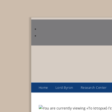
Home
Lord Byron
Research Center