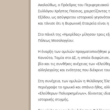
Ακολούθως, ο Πρόεδρος του Περιφερειακού 
Συλλόγου Χρήστος Παϊσιος, χαιρετίζοντας 
Εξόδου, ως ασύγκριτου ιστορικού γεγονότο
και τόνισε ότι η Βυρωνική Εταιρεία είναι 
Στο πάνελ της «Ημερίδας» μίλησαν τρεις εξ
Πόλεως Μεσολογγίου:
Η έναρξη των ομιλιών πραγματοποιήθηκε μ
Κανούτα, Ταμία στο ΔΣ, η οποία διαφώτισε,
βίο και τις συνθήκες ανέχειας των «Ελεύθ
αλληλεγγύης και ενότητας που διέκρινε του
Στη συνέχεια, των ομιλιών η Φιλόλογος Έλ
περιέγραψε το ηρωικό και σπάνιο ήθος, αλ
«Ελεύθερων Πολιορκημένων», δίνοντας ιδι
ιστορικής στιγμής.