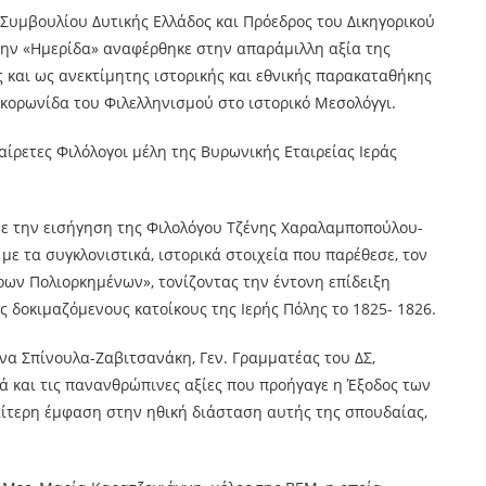
Συμβουλίου Δυτικής Ελλάδος και Πρόεδρος του Δικηγορικού
την «Ημερίδα» αναφέρθηκε στην απαράμιλλη αξία της
ς και ως ανεκτίμητης ιστορικής και εθνικής παρακαταθήκης
η κορωνίδα του Φιλελληνισμού στο ιστορικό Μεσολόγγι.
αίρετες Φιλόλογοι μέλη της Βυρωνικής Εταιρείας Ιεράς
ε την εισήγηση της Φιλολόγου Τζένης Χαραλαμποπούλου-
 με τα συγκλονιστικά, ιστορικά στοιχεία που παρέθεσε, τον
ερων Πολιορκημένων», τονίζοντας την έντονη επίδειξη
ς δοκιμαζόμενους κατοίκους της Ιερής Πόλης το 1825- 1826.
ενα Σπίνουλα-Ζαβιτσανάκη, Γεν. Γραμματέας του ΔΣ,
λά και τις πανανθρώπινες αξίες που προήγαγε η Έξοδος των
αίτερη έμφαση στην ηθική διάσταση αυτής της σπουδαίας,