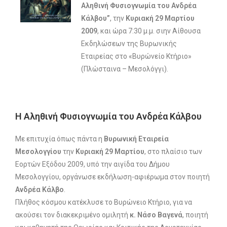
Αληθινή Φυσιογνωμία του Ανδρέα
Κάλβου”
, την
Κυριακή 29 Μαρτίου
2009
, και ώρα 7:30 μ.μ. σιην Αίθουσα
Εκδηλώσεων της Βυρωνικής
Εταιρείας στο «Βυρώνείο Κτήριο»
(Πλώσταινα – Μεσολόγγι).
Η Αληθινή Φυσιογνωμία του Ανδρέα Κάλβου
Με επιτυχία όπως πάντα η
Βυρωνική Εταιρεία
Μεσολογγίου
την
Κυριακή 29 Μαρτίου
, στο πλαίσιο των
Εορτών Εξόδου 2009, υπό την αιγίδα του Δήμου
Μεσολογγίου, οργάνωσε εκδήλωση-αφιέρωμα στον ποιητή
Ανδρέα Κάλβο
.
Πλήθος κόσμου κατέκλυσε το Βυρώνειο Κτήριο, για να
ακούσει τον διακεκριμένο ομιλητή
κ. Νάσο Βαγενά
, ποιητή