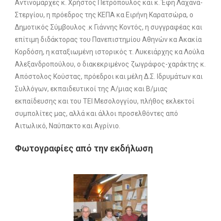
Αντινομάρχες κ. Χρήστος Πετρόπουλος και κ. Έφη Λαχανά-
Στεργίου, η πρόεδρος της ΚΕΠΑ κα Ειρήνη Καρατσώρα, ο
Δημοτικός Σύμβουλος .κ Γιάννης Κοντός, η συγγραφέας και
επίτιμη διδάκτορας του Πανεπιστημίου Αθηνών κα Ακακία
Κορδόση, η καταξιωμένη ιστορικός τ. Λυκειάρχης κα Λούλα
Αλεξανδροπούλου, ο διακεκριμένος ζωγράφος-χαράκτης κ.
Απόστολος Κούστας, πρόεδροι και μέλη Δ.Σ. Ιδρυμάτων και
Συλλόγων, εκπαιδευτικοί της Α/μιας και Β/μιας
εκπαίδευσης και του ΤΕΙ Μεσολογγίου, πλήθος εκλεκτοί
συμπολίτες μας, αλλά και άλλοι προσελθόντες από
Αιτωλικό, Ναύπακτο και Αγρίνιο.
Φωτογραφίες από την εκδήλωση