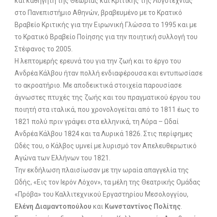
και καθηγητή της Θεωρίας και Κριτικής της Λογοτεχνίας
στο Πανεπιστήμιο Αθηνών, βραβευμένο με το Κρατικό
Βραβείο Κριτικής για την Ειρωνική Γλώσσα το 1995 και με
το Κρατικό Βραβείο Ποίησης για την ποιητική συλλογή του
Στέφανος το 2005.
Η λεπτομερής ερευνά του για την ζωή και το έργο του
Ανδρέα Κάλβου ήταν πολλή ενδιαφέρουσα και εντυπωσίασε
το ακροατήριο. Με αποδεικτικά στοιχεία παρουσίασε
άγνωστες πτυχές της ζωής και του πραγματικού έργου του
ποιητή στα ιταλικά, που χρονολογείται από το 1811 έως το
1821 πολύ πριν γράψει στα ελληνικά, τη Λύρα – Ωδαί
Ανδρέα Κάλβου 1824 και τα Λυρικά 1826. Στις περίφημες
Ωδές του, ο Κάλβος υμνεί με λυρισμό τον Απελευθερωτικό
Αγώνα των Ελλήνων του 1821.
Την εκδήλωση πλαισίωσαν με την ωραία απαγγελία της
Ωδής, «Εις τον Ιερόν Λόχον», τα μέλη της Θεατρικής Ομάδας
«Πρόβα» του Καλλιτεχνικού Εργαστηρίου Μεσολογγίου,
Ελένη Διαμαντοπούλου
και
Κωνσταντίνος Πολίτης
.