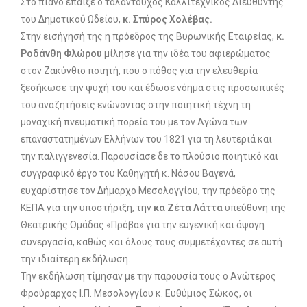
Στο πιάνο έπαιξε ο ταλαντούχος Καλλιτεχνικός Διευθυντής
του Δημοτικού Ωδείου,
κ. Σπύρος Χολέβας.
Στην εισήγησή της η πρόεδρος της Βυρωνικής Εταιρείας,
κ.
Ροδάνθη Φλώρου
μίλησε για την ιδέα του αφιερώματος
στον Ζακύνθιο ποιητή, που ο πόθος για την ελευθερία
ξεσήκωσε την ψυχή του και έδωσε νόημα στις προσωπικές
του αναζητήσεις ενώνοντας στην ποιητική τέχνη τη
μοναχική πνευματική πορεία του με τον Αγώνα των
επαναστατημένων Ελλήνων του 1821 για τη λευτεριά και
την παλιγγενεσία. Παρουσίασε δε το πλούσιο ποιητικό και
συγγραφικό έργο του Καθηγητή κ. Νάσου Βαγενά,
ευχαρίστησε τον Δήμαρχο Μεσολογγίου, την πρόεδρο της
ΚΕΠΑ για την υποστήριξη, την
κα Ζέτα Λάττα
υπεύθυνη της
Θεατρικής Ομάδας «Πρόβα» για την ευγενική και άψογη
συνεργασία, καθώς και όλους τους συμμετέχοντες σε αυτή
την ιδιαίτερη εκδήλωση.
Την εκδήλωση τίμησαν με την παρουσία τους ο Ανώτερος
Φρούραρχος Ι.Π. Μεσολογγίου κ. Ευθύμιος Σώκος, οι