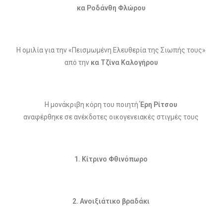
κα Ροδάνθη Φλώρου
Η ομιλία για την «Πεισμωμένη Ελευθερία της Σιωπής τους»
από την
κα Τζίνα Καλογήρου
Η μονάκριβη κόρη του ποιητή
Έρη Ρίτσου
αναφέρθηκε σε ανέκδοτες οικογενειακές στιγμές τους
1. Κίτρινο Φθινόπωρο
2. Ανοιξιάτικο βραδάκι