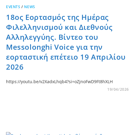
EVENTS
/
NEWS
18ος Εορτασμός της Ημέρας
Φιλελληνισμού και Διεθνούς
Αλληλεγγύης. Βίντεο του
Messolonghi Voice για την
εορταστική επέτειο 19 Απριλίου
2026
https://youtu.be/v2XadxLhqb4?si=oZjnoFwD9Ft8hXLH
19/04/2026