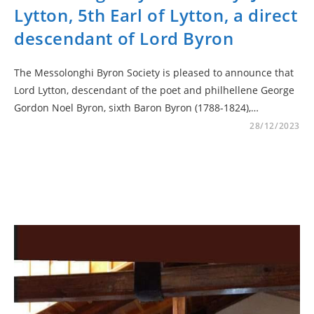
Lytton, 5th Earl of Lytton, a direct
descendant of Lord Byron
The Messolonghi Byron Society is pleased to announce that
Lord Lytton, descendant of the poet and philhellene George
Gordon Noel Byron, sixth Baron Byron (1788-1824),…
28/12/2023