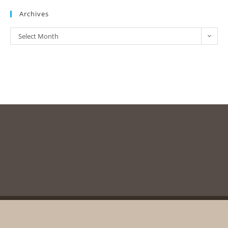
Archives
Select Month
Copyright © 2003-2020, Messolonghi Byron Society. All rights reserved
unless otherwise stated.
Created and supported by
yhatzis.gr