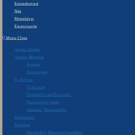
Εκπαιδευτικά
Νέα
Μεσολόγγι
Επικοινωνία
Menu
Close
Αρχική Σελίδα
Λόρδος Βύρωνας
Ιστορία
Χρονολόγιο
Το Κέντρο
Το Κέντρο
Συμβουλευτική Επιτροπή
Πολυμεσικό Υλικό
Διάφορες Φωτογραφίες
Εκδηλώσεις
Συνέδρια
35ο Διεθνές Βυρωνικό Συνέδριο