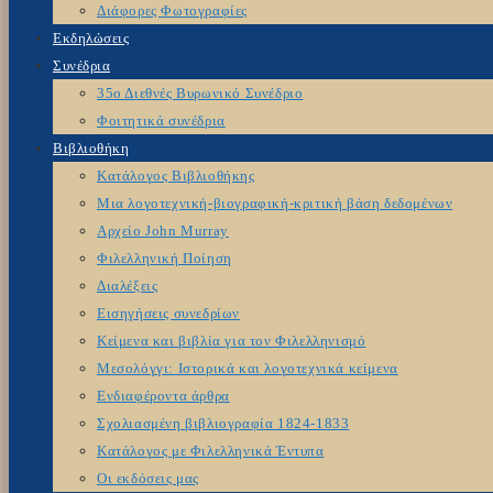
Διάφορες Φωτογραφίες
Εκδηλώσεις
Συνέδρια
35ο Διεθνές Βυρωνικό Συνέδριο
Φοιτητικά συνέδρια
Βιβλιοθήκη
Κατάλογος Βιβλιοθήκης
Μια λογοτεχνική-βιογραφική-κριτική βάση δεδομένων
Αρχείο John Murray
Φιλελληνική Ποίηση
Διαλέξεις
Εισηγήσεις συνεδρίων
Κείμενα και βιβλία για τον Φιλελληνισμό
Μεσολόγγι: Ιστορικά και λογοτεχνικά κείμενα
Ενδιαφέροντα άρθρα
Σχολιασμένη βιβλιογραφία 1824-1833
Κατάλογος με Φιλελληνικά Έντυπα
Οι εκδόσεις μας