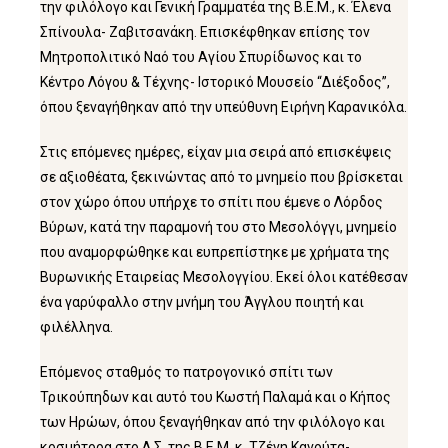
την φιλόλογο και Γενική Γραμματέα της Β.Ε.Μ., κ. Έλενα
Σπίνουλα- Ζαβιτσανάκη. Επισκέφθηκαν επίσης τον
Μητροπολιτικό Ναό του Αγίου Σπυρίδωνος και το
Κέντρο Λόγου & Τέχνης- Ιστορικό Μουσείο “Διέξοδος”,
όπου ξεναγήθηκαν από την υπεύθυνη Ειρήνη Καρανικόλα.
Στις επόμενες ημέρες, είχαν μια σειρά από επισκέψεις
σε αξιοθέατα, ξεκινώντας από το μνημείο που βρίσκεται
στον χώρο όπου υπήρχε το σπίτι που έμενε ο Λόρδος
Βύρων, κατά την παραμονή του στο Μεσολόγγι, μνημείο
που αναμορφώθηκε και ευπρεπίστηκε με χρήματα της
Βυρωνικής Εταιρείας Μεσολογγίου. Εκεί όλοι κατέθεσαν
ένα γαρύφαλλο στην μνήμη του Άγγλου ποιητή και
φιλέλληνα.
Επόμενος σταθμός το πατρογονικό σπίτι των
Τρικούπηδων και αυτό του Κωστή Παλαμά και ο Κήπος
των Ηρώων, όπου ξεναγήθηκαν από την φιλόλογο και
κοσμήτορα στο Δ.Σ. της Β.Ε.Μ, κ. Τζένη Κανούτα-