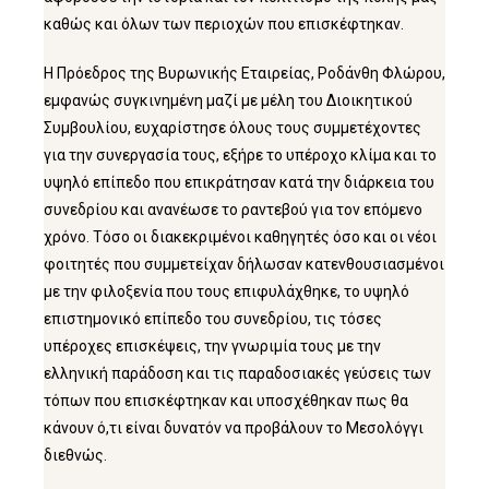
καθώς και όλων των περιοχών που επισκέφτηκαν.
Η Πρόεδρος της Βυρωνικής Εταιρείας, Ροδάνθη Φλώρου,
εμφανώς συγκινημένη μαζί με μέλη του Διοικητικού
Συμβουλίου, ευχαρίστησε όλους τους συμμετέχοντες
για την συνεργασία τους, εξήρε το υπέροχο κλίμα και το
υψηλό επίπεδο που επικράτησαν κατά την διάρκεια του
συνεδρίου και ανανέωσε το ραντεβού για τον επόμενο
χρόνο. Τόσο οι διακεκριμένοι καθηγητές όσο και οι νέοι
φοιτητές που συμμετείχαν δήλωσαν κατενθουσιασμένοι
με την φιλοξενία που τους επιφυλάχθηκε, το υψηλό
επιστημονικό επίπεδο του συνεδρίου, τις τόσες
υπέροχες επισκέψεις, την γνωριμία τους με την
ελληνική παράδοση και τις παραδοσιακές γεύσεις των
τόπων που επισκέφτηκαν και υποσχέθηκαν πως θα
κάνουν ό,τι είναι δυνατόν να προβάλουν το Μεσολόγγι
διεθνώς.