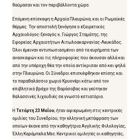
θαύμασαν και τον περιβάλλοντα χώρο.
Επόμενη επίσκεψη η Αρχαία Πλευρώνα, και οι Ρωμαϊκές
θέρμες. Την αποστολή ξενάγησε ο εξαιρετικός
Αρχαιολόγος-ξεναγός κ. Γιώργος Σταμάτης, της
Εφορείας Αρχαιοτήτων Αιτωλοακαρνανίας-Λευκάδος.
Όλοι έμειναν εντυπωσιασμένοι από τα ευρήματα των
ανασκαφών και τις πληροφορίες που άκουσαν αλλά και
από την υπέροχη θέα την οποία αντίκρισαν από κει ψηλά
στην Πλευρώνα. Οι Σύνεδροι επισκέφθηκαν επίσης και
το παραθαλάσσιο χωριό Κρυονέρι κάτω από τον
επιβλητικό βράχο της Βαράσοβας και γεύτηκαν
θαλασσινές λιχουδιές σε γνωστό εστιατόριο.
Η
Τετάρτη 23 Μαΐου
, ήταν αφιερωμένη στις κεντρικές
ομιλίες του Συνεδρίου, την ελληνική μετάφραση των
οποίων έκανε από την καθηγήτρια Αγγλικής Φιλολογίας,
Έλλη Καράμπελα Msc. Κεντρικοί ομιλητές οι καθηγητές,