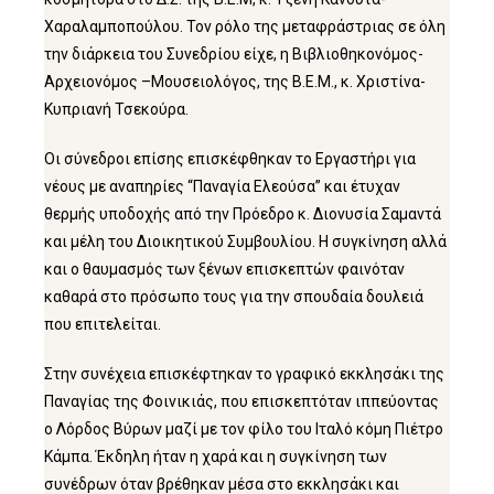
Χαραλαμποπούλου. Τον ρόλο της μεταφράστριας σε όλη
την διάρκεια του Συνεδρίου είχε, η Βιβλιοθηκονόμος-
Αρχειονόμος –Μουσειολόγος, της Β.Ε.Μ., κ. Χριστίνα-
Κυπριανή Τσεκούρα.
Οι σύνεδροι επίσης επισκέφθηκαν το Εργαστήρι για
νέους με αναπηρίες “Παναγία Ελεούσα” και έτυχαν
θερμής υποδοχής από την Πρόεδρο κ. Διονυσία Σαμαντά
και μέλη του Διοικητικού Συμβουλίου. Η συγκίνηση αλλά
και ο θαυμασμός των ξένων επισκεπτών φαινόταν
καθαρά στο πρόσωπο τους για την σπουδαία δουλειά
που επιτελείται.
Στην συνέχεια επισκέφτηκαν το γραφικό εκκλησάκι της
Παναγίας της Φοινικιάς, που επισκεπτόταν ιππεύοντας
ο Λόρδος Βύρων μαζί με τον φίλο του Ιταλό κόμη Πιέτρο
Κάμπα. Έκδηλη ήταν η χαρά και η συγκίνηση των
συνέδρων όταν βρέθηκαν μέσα στο εκκλησάκι και