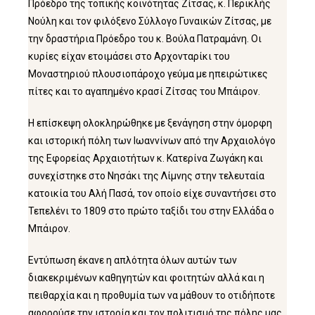
Πρόεδρο της τοπικής κοινότητας Ζίτσας, κ. Περικλής
Νούλη και τον φιλόξενο Σύλλογο Γυναικών Ζίτσας, με
την δραστήρια Πρόεδρο του κ. Βούλα Πατραμάνη. Οι
κυρίες είχαν ετοιμάσει στο Αρχονταρίκι του
Μοναστηριού πλουσιοπάροχο γεύμα με ηπειρώτικες
πίτες και το αγαπημένο κρασί Ζίτσας του Μπάιρον.
Η επίσκεψη ολοκληρώθηκε με ξενάγηση στην όμορφη
και ιστορική πόλη των Ιωαννίνων από την Αρχαιολόγο
της Εφορείας Αρχαιοτήτων κ. Κατερίνα Ζωγάκη και
συνεχίστηκε στο Νησάκι της Λίμνης στην τελευταία
κατοικία του Αλή Πασά, τον οποίο είχε συναντήσει στο
Τεπελένι το 1809 στο πρώτο ταξίδι του στην Ελλάδα ο
Μπάιρον.
Εντύπωση έκανε η απλότητα όλων αυτών των
διακεκριμένων καθηγητών και φοιτητών αλλά και η
πειθαρχία και η προθυμία των να μάθουν το οτιδήποτε
αφορούσε την ιστορία και τον πολιτισμό της πόλης μας