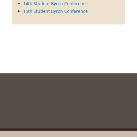
14th Student Byron Conference
15th Student Byron Conference
Copyright © 2003-2020, Messolonghi Byron Society. All rights reserved