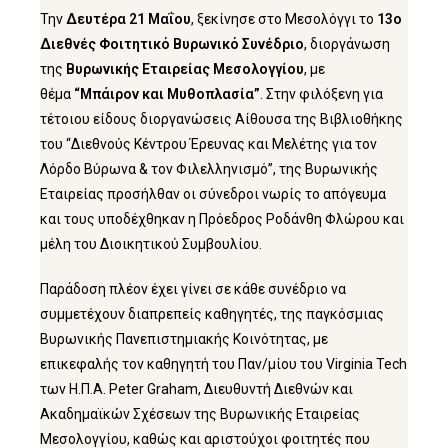
Την
Δευτέρα 21 Μαΐου
, ξεκίνησε στο Μεσολόγγι το
13ο
Διεθνές Φοιτητικό Βυρωνικό Συνέδριο
, διοργάνωση
της
Βυρωνικής Εταιρείας Μεσολογγίου
, με
θέμα
“Μπάιρον και Μυθοπλασία”
. Στην φιλόξενη για
τέτοιου είδους διοργανώσεις Αίθουσα της Βιβλιοθήκης
του “Διεθνούς Κέντρου Έρευνας και Μελέτης για τον
Λόρδο Βύρωνα & τον Φιλελληνισμό”, της Βυρωνικής
Εταιρείας προσήλθαν οι σύνεδροι νωρίς το απόγευμα
και τους υποδέχθηκαν η Πρόεδρος Ροδάνθη Φλώρου και
μέλη του Διοικητικού Συμβουλίου.
Παράδοση πλέον έχει γίνει σε κάθε συνέδριο να
συμμετέχουν διαπρεπείς καθηγητές, της παγκόσμιας
Βυρωνικής Πανεπιστημιακής Κοινότητας, με
επικεφαλής τον καθηγητή του Παν/μίου του Virginia Tech
των Η.Π.Α. Peter Graham, Διευθυντή Διεθνών και
Ακαδημαϊκών Σχέσεων της Βυρωνικής Εταιρείας
Μεσολογγίου, καθώς και αριστούχοι φοιτητές που