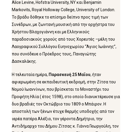
Alice Levine, Hofstra University, NY και Benjamin
Markovits, Royal Holloway College, University of London.
Το βράδυ δόθηκε το επίσημο δείπνο προς τιμή των
Συνέδρων, με ζωντανή μουσική από την ορχήστρα του
Χρήστου Βλαχογιάννη και με Ελληνικούς
παραδοσιακούς χορούς από τους Χορευτές –μέλη του
Λαογραφικού Συλλόγου Ευηνοχωρίου “Άγιος Ιωάννης”,
που συνόδευε ο Πρόεδρος τους, Παναγιώτης
Δασκαλάκης.
Η τελευταία ημέρα,
Παρασκευή 25 Μαΐου
, ήταν
αφιερωμένη σε εκπαιδευτική εκδρομή, στην Ζίτσα του
Νομού Ιωαννίνων, που βρίσκεται το Μοναστήρι του
Προφήτη Ηλία ( έτος 1598), στο οποίο διανυκτέρευσε για
δυο βραδιές τον Οκτώβριο του 1809 ο Μπάιρον. Η
αποστολή των ξένων έτυχε θερμής υποδοχής από τον
ιερέα πατέρα Αλέξιο, τον γέροντα Δημήτριο, την
Αντιδήμαρχο του Δήμου Ζίτσας κ. Γιάννα Γεωργούλη, τον