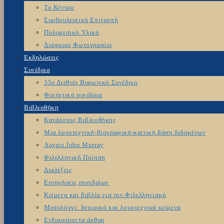
Το Κέντρο
Συμβουλευτική Επιτροπή
Πολυμεσικό Υλικό
Διάφορες Φωτογραφίες
Εκδηλώσεις
Συνέδρια
35ο Διεθνές Βυρωνικό Συνέδριο
Φοιτητικά συνέδρια
Βιβλιοθήκη
Κατάλογος Βιβλιοθήκης
Μια λογοτεχνική-βιογραφική-κριτική βάση δεδομένων
Αρχείο John Murray
Φιλελληνική Ποίηση
Διαλέξεις
Εισηγήσεις συνεδρίων
Κείμενα και βιβλία για τον Φιλελληνισμό
Μεσολόγγι: Ιστορικά και λογοτεχνικά κείμενα
Ενδιαφέροντα άρθρα