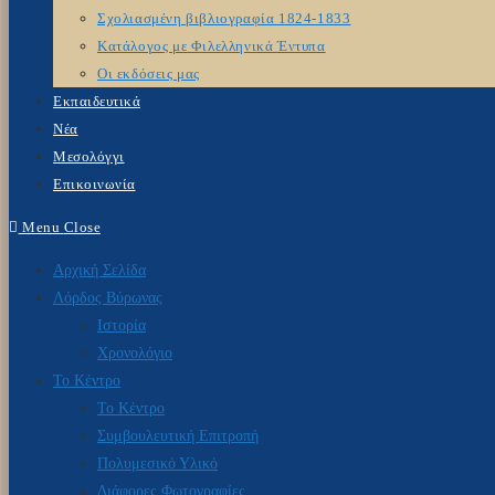
Σχολιασμένη βιβλιογραφία 1824-1833
Κατάλογος με Φιλελληνικά Έντυπα
Οι εκδόσεις μας
Εκπαιδευτικά
Νέα
Μεσολόγγι
Επικοινωνία
Menu
Close
Αρχική Σελίδα
Λόρδος Βύρωνας
Ιστορία
Χρονολόγιο
Το Κέντρο
Το Κέντρο
Συμβουλευτική Επιτροπή
Πολυμεσικό Υλικό
Διάφορες Φωτογραφίες