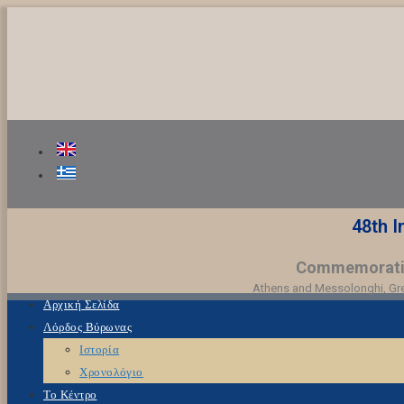
48th I
Commemorating
Athens and Messolonghi, Gree
Αρχική Σελίδα
Λόρδος Βύρωνας
Ιστορία
Χρονολόγιο
Το Κέντρο