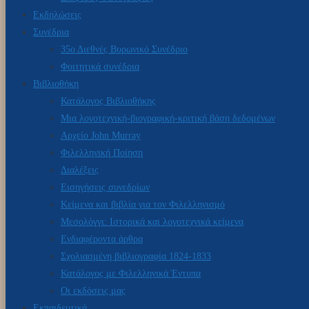
Εκδηλώσεις
Συνέδρια
35ο Διεθνές Βυρωνικό Συνέδριο
Φοιτητικά συνέδρια
Βιβλιοθήκη
Κατάλογος Βιβλιοθήκης
Μια λογοτεχνική-βιογραφική-κριτική βάση δεδομένων
Αρχείο John Murray
Φιλελληνική Ποίηση
Διαλέξεις
Εισηγήσεις συνεδρίων
Κείμενα και βιβλία για τον Φιλελληνισμό
Μεσολόγγι: Ιστορικά και λογοτεχνικά κείμενα
Ενδιαφέροντα άρθρα
Σχολιασμένη βιβλιογραφία 1824-1833
Κατάλογος με Φιλελληνικά Έντυπα
Οι εκδόσεις μας
Εκπαιδευτικά