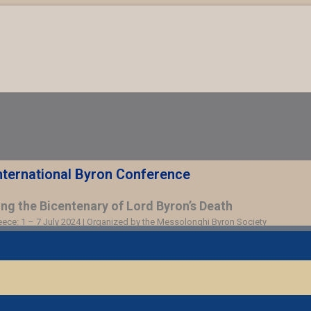
nternational Byron Conference
 the Bicentenary of Lord Byron’s Death
ce: 1 – 7 July 2024 | Organized by the Messolonghi Byron Society